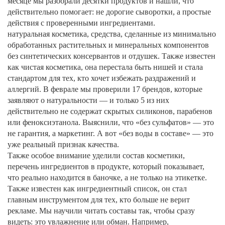
месяце мы разобрали десятки продуктов и нашли, что
действительно помогает: не дорогие сыворотки, а простые
действия с проверенными ингредиентами.
натуральная косметика
,
средства, сделанные из минимально
обработанных растительных и минеральных компонентов
без синтетических консервантов и отдушек
. Также известен
как
чистая косметика
, она перестала быть нишей и стала
стандартом для тех, кто хочет избежать раздражений и
аллергий.
В феврале мы проверили 17 брендов, которые
заявляют о натуральности — и только 5 из них
действительно не содержат скрытых силиконов, парабенов
или феноксиэтанола. Выяснили, что «без сульфатов» — это
не гарантия, а маркетинг. А вот «без воды в составе» — это
уже реальный признак качества.
Также особое внимание уделили
состав косметики
,
перечень ингредиентов в продукте, который показывает,
что реально находится в баночке, а не только на этикетке
.
Также известен как
ингредиентный список
, он стал
главным инструментом для тех, кто больше не верит
рекламе.
Мы научили читать составы так, чтобы сразу
видеть: это увлажнение или обман. Например,