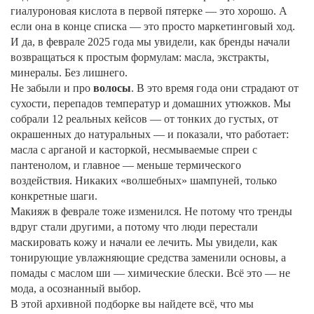
гиалуроновая кислота в первой пятерке — это хорошо. А
если она в конце списка — это просто маркетинговый ход.
И да, в феврале 2025 года мы увидели, как бренды начали
возвращаться к простым формулам: масла, экстракты,
минералы. Без лишнего.
Не забыли и про
волосы
. В это время года они страдают от
сухости, перепадов температур и домашних утюжков. Мы
собрали 12 реальных кейсов — от тонких до густых, от
окрашенных до натуральных — и показали, что работает:
масла с арганой и касторкой, несмываемые спреи с
пантенолом, и главное — меньше термического
воздействия. Никаких «волшебных» шампуней, только
конкретные шаги.
Макияж в феврале тоже изменился. Не потому что тренды
вдруг стали другими, а потому что люди перестали
маскировать кожу и начали ее лечить. Мы увидели, как
тонирующие увлажняющие средства заменили основы, а
помады с маслом ши — химические блески. Всё это — не
мода, а осознанный выбор.
В этой архивной подборке вы найдете всё, что мы