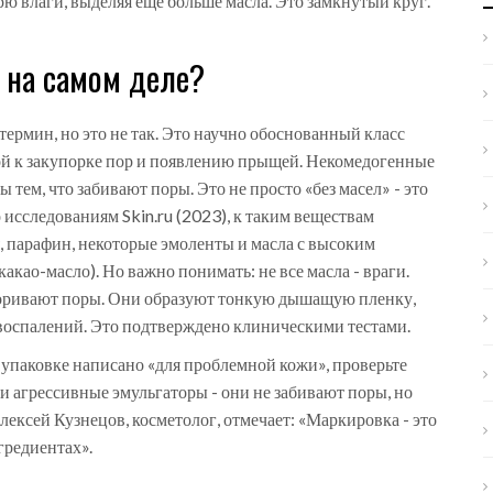
рю влаги, выделяя еще больше масла. Это замкнутый круг.
 на самом деле?
ермин, но это не так. Это научно обоснованный класс
ой к закупорке пор и появлению прыщей. Некомедогенные
 тем, что забивают поры. Это не просто «без масел» - это
исследованиям Skin.ru (2023), к таким веществам
 парафин, некоторые эмоленты и масла с высоким
као-масло). Но важно понимать: не все масла - враги.
поривают поры. Они образуют тонкую дышащую пленку,
 воспалений. Это подтверждено клиническими тестами.
а упаковке написано «для проблемной кожи», проверьте
и агрессивные эмульгаторы - они не забивают поры, но
ексей Кузнецов, косметолог, отмечает: «Маркировка - это
гредиентах».