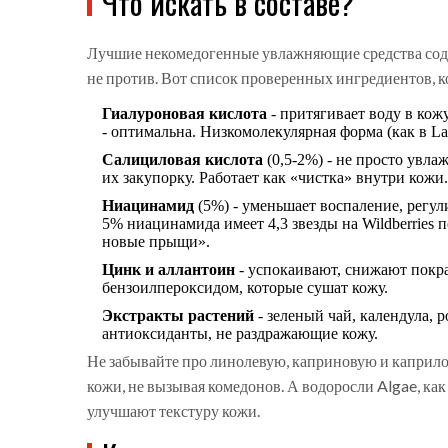
Что искать в составе?
Лучшие некомедогенные увлажняющие средства соде
не против. Вот список проверенных ингредиентов, 
Гиалуроновая кислота
- притягивает воду в кож
- оптимальна. Низкомолекулярная форма (как в La 
Салициловая кислота
(0,5-2%) - не просто увла
их закупорку. Работает как «чистка» внутри кожи.
Ниацинамид
(5%) - уменьшает воспаление, регул
5% ниацинамида имеет 4,3 звезды на Wildberries 
новые прыщи».
Цинк и аллантоин
- успокаивают, снижают покра
бензоилпероксидом, которые сушат кожу.
Экстракты растений
- зеленый чай, календула, 
антиоксиданты, не раздражающие кожу.
Не забывайте про линолевую, каприновую и каприл
кожи, не вызывая комедонов. А водоросли Algae, как
улучшают текстуру кожи.