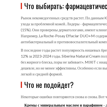
Что выбирать: фармацевтиче
Рынок некомедогенных средств растет. По данным KP
ухода за проблемной кожей. Лидеры - фармацевтичес
(15%). Они проверены дерматологами, имеют клинич
Например, La Roche-Posay Effaclar DUO+M содерж
антибактериальный и противовоспалительный компоне
В последние годы растет популярность нишевых бренд
12% за 2023-2024 годы. Siberina Natural Cream пол
без жирного блеска, поры не забивает». MIXIT с ниац
дешевле, но не менее эффективны. Особенно если вы 
легкой и средней формой.
Что не подойдет?
Некоторые ошибки повторяются снова и снова. Вот чт
Кремы с минеральным маслом и парафином
- 