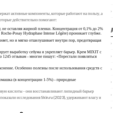
ржат активные компоненты, которые работают на пользу, а
которые действительно помогают:
у, не оставляя жирной пленки. Концентрация от 0,1% до 2%
Roche-Posay Hydraphase Intense Légère) проникает глубже.
жняет, но и мягко отшелушивает внутри пор, предотвращая
ирует выработку себума и укрепляет барьер. Крем MIXIT с
по 1245 отзывам - многие пишут: «Перестали появляться
снение. Особенно полезны после использования средств с
ромашка (в концентрации 1-5%) - природные
овую кислоты - они восстанавливают липидный барьер
 показали исследования Skin.ru (2023), удерживают влагу и