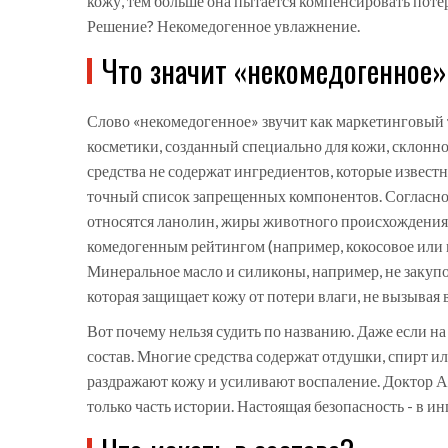
кожу, тем больше она пытается компенсировать поте
Решение? Некомедогенное увлажнение.
Что значит «некомедогенное»
Слово «некомедогенное» звучит как маркетинговый т
косметики, созданный специально для кожи, склонн
средства не содержат ингредиентов, которые известны
точный список запрещенных компонентов. Согласно 
относятся ланолин, жиры животного происхождения,
комедогенным рейтингом (например, кокосовое или ка
Минеральное масло и силиконы, например, не заку
которая защищает кожу от потери влаги, не вызывая
Вот почему нельзя судить по названию. Даже если н
состав. Многие средства содержат отдушки, спирт ил
раздражают кожу и усиливают воспаление. Доктор Ал
только часть истории. Настоящая безопасность - в ин