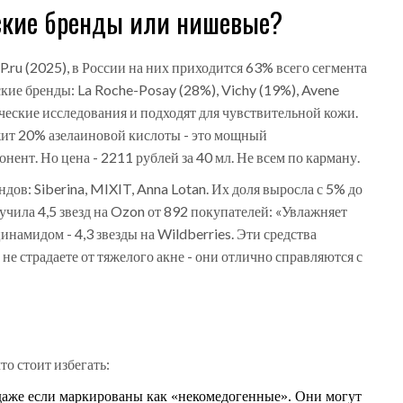
ские бренды или нишевые?
.ru (2025), в России на них приходится 63% всего сегмента
кие бренды: La Roche-Posay (28%), Vichy (19%), Avene
еские исследования и подходят для чувствительной кожи.
ит 20% азелаиновой кислоты - это мощный
нт. Но цена - 2211 рублей за 40 мл. Не всем по карману.
ов: Siberina, MIXIT, Anna Lotan. Их доля выросла с 5% до
учила 4,5 звезд на Ozon от 892 покупателей: «Увлажняет
инамидом - 4,3 звезды на Wildberries. Эти средства
не страдаете от тяжелого акне - они отлично справляются с
о стоит избегать:
даже если маркированы как «некомедогенные». Они могут