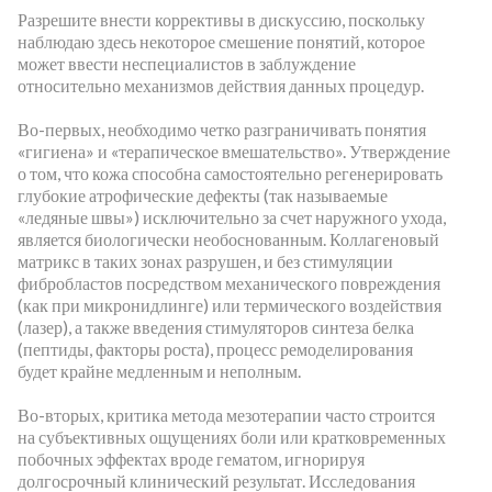
Разрешите внести коррективы в дискуссию, поскольку
наблюдаю здесь некоторое смешение понятий, которое
может ввести неспециалистов в заблуждение
относительно механизмов действия данных процедур.
Во-первых, необходимо четко разграничивать понятия
«гигиена» и «терапическое вмешательство». Утверждение
о том, что кожа способна самостоятельно регенерировать
глубокие атрофические дефекты (так называемые
«ледяные швы») исключительно за счет наружного ухода,
является биологически необоснованным. Коллагеновый
матрикс в таких зонах разрушен, и без стимуляции
фибробластов посредством механического повреждения
(как при микронидлинге) или термического воздействия
(лазер), а также введения стимуляторов синтеза белка
(пептиды, факторы роста), процесс ремоделирования
будет крайне медленным и неполным.
Во-вторых, критика метода мезотерапии часто строится
на субъективных ощущениях боли или кратковременных
побочных эффектах вроде гематом, игнорируя
долгосрочный клинический результат. Исследования