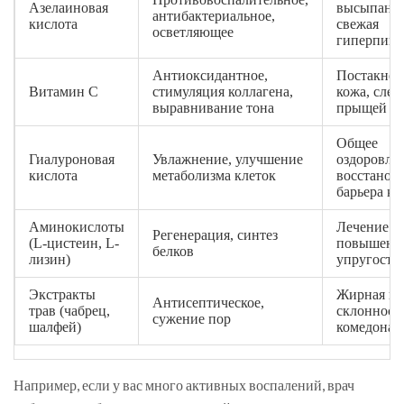
Азелаиновая
высыпания
антибактериальное,
кислота
свежая
осветляющее
гиперпигм
Антиоксидантное,
Постакне, 
Витамин С
стимуляция коллагена,
кожа, след
выравнивание тона
прыщей
Общее
Гиалуроновая
Увлажнение, улучшение
оздоровле
кислота
метаболизма клеток
восстанов
барьера к
Аминокислоты
Лечение р
Регенерация, синтез
(L-цистеин, L-
повышени
белков
лизин)
упругости
Экстракты
Жирная ко
Антисептическое,
трав (чабрец,
склонность
сужение пор
шалфей)
комедонам
Например, если у вас много активных воспалений, врач