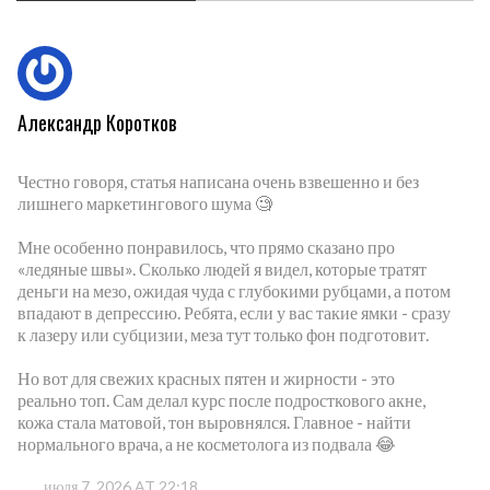
Александр Коротков
Честно говоря, статья написана очень взвешенно и без
лишнего маркетингового шума 🧐
Мне особенно понравилось, что прямо сказано про
«ледяные швы». Сколько людей я видел, которые тратят
деньги на мезо, ожидая чуда с глубокими рубцами, а потом
впадают в депрессию. Ребята, если у вас такие ямки - сразу
к лазеру или субцизии, меза тут только фон подготовит.
Но вот для свежих красных пятен и жирности - это
реально топ. Сам делал курс после подросткового акне,
кожа стала матовой, тон выровнялся. Главное - найти
нормального врача, а не косметолога из подвала 😂
июля 7, 2026 AT 22:18