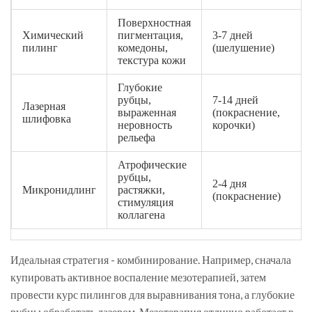
Поверхностная
Химический
пигментация,
3-7 дней
пилинг
комедоны,
(шелушение)
текстура кожи
Глубокие
рубцы,
7-14 дней
Лазерная
выраженная
(покраснение,
шлифовка
неровность
корочки)
рельефа
Атрофические
рубцы,
2-4 дня
Микронидлинг
растяжки,
(покраснение)
стимуляция
коллагена
Идеальная стратегия - комбинирование. Например, сначала
купировать активное воспаление мезотерапией, затем
провести курс пилингов для выравнивания тона, а глубокие
рубцы обработать лазером. Мезотерапия отлично работает в