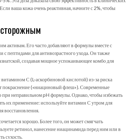
5%. Эта доза доказала свою эффективность в клинических
Если ваша кожа очень реактивная, начните с 2%, чтобы
 осторожным
м активам. Его часто добавляют в формулы вместе с
и с пептидами для антивозрастного ухода. Он также
азиатской, создавая мощное успокаивающее комбо для
с витамином С (L-аскорбиновой кислотой) из-за риска
ет покраснение («ниациновый флеш»). Современные
ко при неправильном pH формулы. Однако, чтобы избежать
ять их применение: используйте витамин С утром для
ля восстановления.
етается хорошо. Более того, он может смягчать
ьзуете ретинол, нанесение ниацинамида перед ним или в
ть сухость.