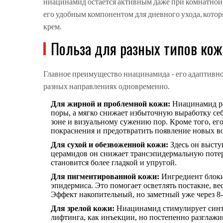
ниацинамид остается активным даже при комнатной т
его удобным компонентом для дневного ухода, кот
крем.
Польза для разных типов ко
Главное преимущество ниацинамида - его адаптивнос
разных направлениях одновременно.
Для жирной и проблемной кожи:
Ниацинамид ре
поры, а мягко снижает избыточную выработку се
зоне и визуальному сужению пор. Кроме того, е
покраснения и предотвратить появление новых в
Для сухой и обезвоженной кожи:
Здесь он высту
церамидов он снижает трансэпидермальную потер
становится более гладкой и упругой.
Для пигментированной кожи:
Ингредиент блоки
эпидермиса. Это помогает осветлять постакне, в
Эффект накопительный, но заметный уже через 8-
Для зрелой кожи:
Ниацинамид стимулирует синте
лифтинга, как инъекции, но постепенно разглаж