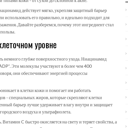
и типами кожи - от сухой до склонной к акне.
иацинамид действует мягко, укрепляя защитный барьер
и использовать его правильно, и идеально подходит для
дражения. Давайте разберемся, почему этот ингредиент стал
 пользы.
клеточном уровне
уть немного глубже поверхностного ухода. Ниацинамид
DP⁺. Эти молекулы участвуют в более чем 400
оворя, они обеспечивают энергией процессы
оникает в клетки кожи и помогает им работать
ов - специальных жиров, которые скрепляют клетки
ленный барьер лучше удерживает влагу внутри и защищает
 городского воздуха и ультрафиолета.
 Витамин C быстро окисляется на свету и теряет свойства, а