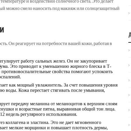
емпературе и воздействии солнечного света. Это делает
орый можно смело наносить под макияж или солнцезащитный
жи
ть. Он реагирует на потребности вашей кожи, работая в
гулирует работу сальных желез. Он не закупоривает
бума. Это приводит к уменьшению жирного блеска в Т-
го противовоспалительные свойства помогают успокоить
оспалений.
пает как мощный увлажнитель. За счет повышения уровня
ю воды. Кожа перестает стягивать после умывания,
рует передачу меланина от меланоцитов к верхним слоям
еснушки и возрастные пятна, выравнивая общий тон лица.
12 недель регулярного использования.
з коллагена и эластина. Это не дает мгновенного
ивает мелкие морщинки и повышает плотность дермы,