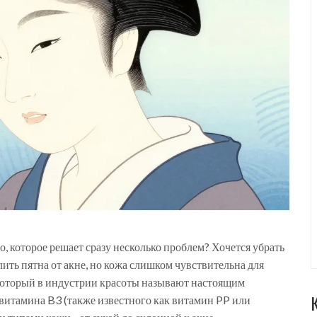
о, которое решает сразу несколько проблем? Хочется убрать
ить пятна от акне, но кожа слишком чувствительна для
 который в индустрии красоты называют настоящим
витамина B3 (также известного как витамин PP или