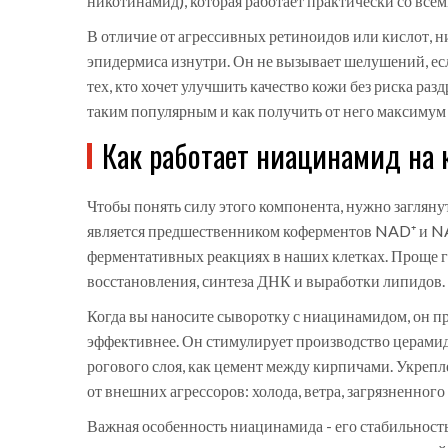
никотинамид), которая работает практически со всем
В отличие от агрессивных ретиноидов или кислот, н
эпидермиса изнутри. Он не вызывает шелушений, есл
тех, кто хочет улучшить качество кожи без риска раз
таким популярным и как получить от него максимум
Как работает ниацинамид на 
Чтобы понять силу этого компонента, нужно заглян
является предшественником коферментов NAD⁺ и NA
ферментативных реакциях в наших клетках. Проще г
восстановления, синтеза ДНК и выработки липидов.
Когда вы наносите сыворотку с ниацинамидом, он пр
эффективнее. Он стимулирует производство церамид
рогового слоя, как цемент между кирпичами. Укреп
от внешних агрессоров: холода, ветра, загрязненного
Важная особенность ниацинамида - его стабильность.