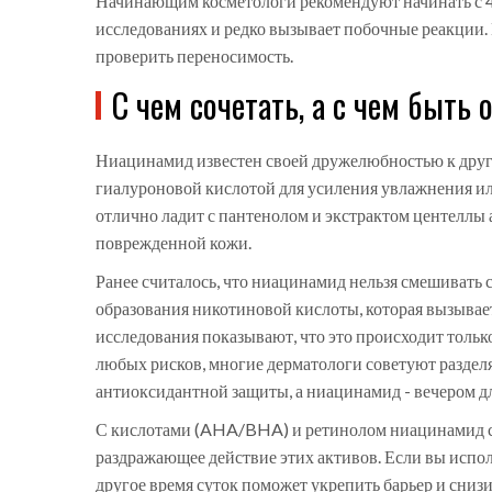
Начинающим косметологи рекомендуют начинать с 4-
исследованиях и редко вызывает побочные реакции. 
проверить переносимость.
С чем сочетать, а с чем быть
Ниацинамид известен своей дружелюбностью к други
гиалуроновой кислотой для усиления увлажнения ил
отлично ладит с пантенолом и экстрактом центеллы 
поврежденной кожи.
Ранее считалось, что ниацинамид нельзя смешивать 
образования никотиновой кислоты, которая вызыва
исследования показывают, что это происходит толь
любых рисков, многие дерматологи советуют раздел
антиоксидантной защиты, а ниацинамид - вечером д
С кислотами (AHA/BHA) и ретинолом ниацинамид соч
раздражающее действие этих активов. Если вы испол
другое время суток поможет укрепить барьер и снизи