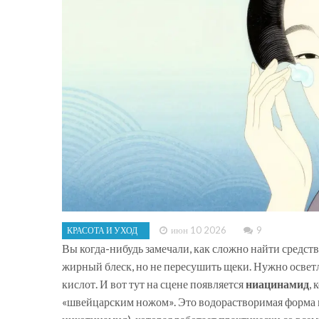
июн 10 2026
9
КРАСОТА И УХОД
Вы когда-нибудь замечали, как сложно найти средств
жирный блеск, но не пересушить щеки. Нужно осветл
кислот. И вот тут на сцене появляется
ниацинамид
,
«швейцарским ножом».
Это водорастворимая форма 