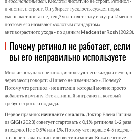
и
восстанавливает
. Кислоты чистят, но не строят. Ретинол -
и чистит, и строит. Он убирает тусклость, сужает поры,
уменьшает постакне, а ещё уплотняет кожу изнутри. Именно
поэтому его называют «золотым стандартом»
антивозрастного ухода - по данным
MedcenterRosh
(
2023
)
.
Почему ретинол не работает, если
вы его неправильно используете
Многие покупают ретинол, используют его каждый вечер, а
через месяц говорят: «Ничего не изменилось». Почему?
Потому что ретинол - не витамин, который можно просто
добавить в рутину. Это активный ингредиент, который
требует строгого подхода.
Первое правило:
начинайте с малого
. Доктор Елена Гигина
из
GIGI
(
2023
)
советует стартовать с 0,1% ретинола 1-2 раза
в неделю. Не с 0,5% или 1%. Потому что первые 4-6 недель -
это период адаптации, или «ретинизация». Кожа реагирует