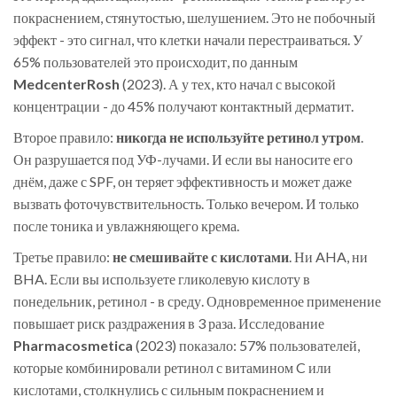
покраснением, стянутостью, шелушением. Это не побочный
эффект - это сигнал, что клетки начали перестраиваться. У
65% пользователей это происходит, по данным
MedcenterRosh
(
2023
)
. А у тех, кто начал с высокой
концентрации - до 45% получают контактный дерматит.
Второе правило:
никогда не используйте ретинол утром
.
Он разрушается под УФ-лучами. И если вы наносите его
днём, даже с SPF, он теряет эффективность и может даже
вызвать фоточувствительность. Только вечером. И только
после тоника и увлажняющего крема.
Третье правило:
не смешивайте с кислотами
. Ни AHA, ни
BHA. Если вы используете гликолевую кислоту в
понедельник, ретинол - в среду. Одновременное применение
повышает риск раздражения в 3 раза. Исследование
Pharmacosmetica
(
2023
)
показало: 57% пользователей,
которые комбинировали ретинол с витамином C или
кислотами, столкнулись с сильным покраснением и