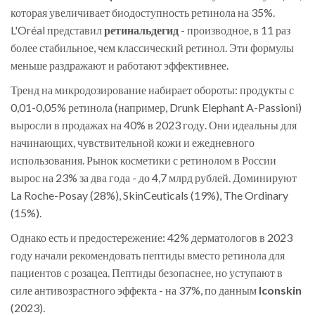
которая увеличивает биодоступность ретинола на 35%.
L'Oréal представил
ретинальдегид
- производное, в 11 раз
более стабильное, чем классический ретинол. Эти формулы
меньше раздражают и работают эффективнее.
Тренд на микродозирование набирает обороты: продукты с
0,01-0,05% ретинола (например, Drunk Elephant A-Passioni)
выросли в продажах на 40% в 2023 году. Они идеальны для
начинающих, чувствительной кожи и ежедневного
использования. Рынок косметики с ретинолом в России
вырос на 23% за два года - до 4,7 млрд рублей. Доминируют
La Roche-Posay (28%), SkinCeuticals (19%), The Ordinary
(15%).
Однако есть и предостережение: 42% дерматологов в 2023
году начали рекомендовать пептиды вместо ретинола для
пациентов с розацеа. Пептиды безопаснее, но уступают в
силе антивозрастного эффекта - на 37%, по данным
Iconskin
(
2023
)
.