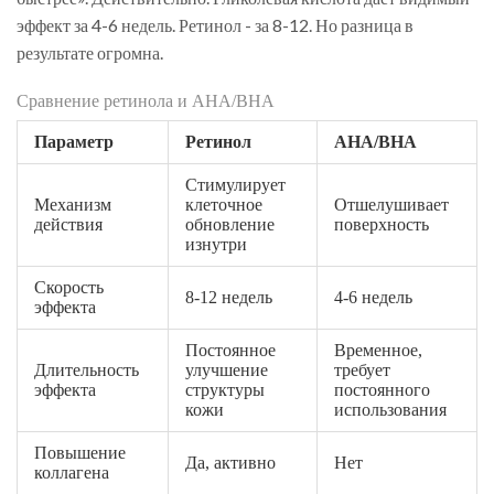
эффект за 4-6 недель. Ретинол - за 8-12. Но разница в
результате огромна.
Сравнение ретинола и AHA/BHA
Параметр
Ретинол
AHA/BHA
Стимулирует
Механизм
клеточное
Отшелушивает
действия
обновление
поверхность
изнутри
Скорость
8-12 недель
4-6 недель
эффекта
Постоянное
Временное,
Длительность
улучшение
требует
эффекта
структуры
постоянного
кожи
использования
Повышение
Да, активно
Нет
коллагена