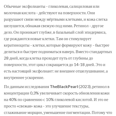
Обычные эксфолианты - гликолевая, салициловая или
молочная кислота - действуют на поверхности. Они
разрушают связи между мёртвыми клетками, и кожа слегка
шелушится, обнажая свежую под ними. Ретинол - другое
дело. Он проникает глубже, в базальный слой эпидермиса,
где рождаются новые клетки. Там он стимулирует
кератиноциты - клетки, которые формируют кожу - быстрее
делиться и быстрее подниматься наверх. Вместо стандартных
28 дней, когда клетка проходит путь от глубины до
поверхности, этот цикл сокращается до 14-18 дней. Это и
есть настоящий эксфолиант: не внешнее отшелушивание, а
внутреннее ускорение.
По данным исследования
TheBlackPearl
(
2023
)
, ретинол в
концентрации 0,3% увеличивает скорость обновления кожи
на 40% по сравнению с 10% гликолевой кислотой. И это не
просто «свежая» кожа - это улучшение текстуры,
сглаживание морщин, уменьшение пигментации. Потому что