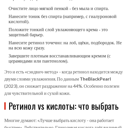
Очистите лицо мягкой пенкой - без мыла и спирта.
Нанесите тоник без спирта (например, с гиалуроновой
кислотой).
Положите тонкий слой увлажняющего крема - это
защитный барьер.
Нанесите ретинол точечно: на лоб, щёки, подбородок. Не
на всю кожу сразу.
Завершите плотным восстанавливающим кремом (с
церамидами или пантенолом).
Это и есть «сэндвич-метод» - когда ретинол находится между
двумя слоями увлажнения. По данным
TheBlackPearl
(
2023
)
, он снижает раздражение на 44%. Особенно полезен
для чувствительной и сухой кожи.
Ретинол vs кислоты: что выбрать
Многие думают: «Лучше выбрать кислоту - она работает
быстрее». Действительно. Гликолевая кислота даёт видимый