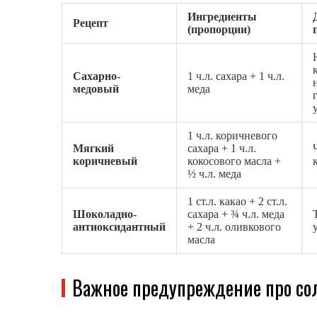
Ингредиенты
Рецепт
(пропорции)
Сахарно-
1 ч.л. сахара + 1 ч.л.
медовый
меда
1 ч.л. коричневого
Мягкий
сахара + 1 ч.л.
коричневый
кокосового масла +
½ ч.л. меда
1 ст.л. какао + 2 ст.л.
Шоколадно-
сахара + ¾ ч.л. меда
антиоксидантный
+ 2 ч.л. оливкового
масла
Важное предупреждение про со