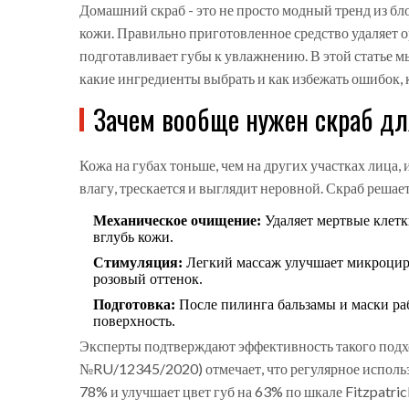
Домашний скраб - это не просто модный тренд из бл
кожи. Правильно приготовленное средство удаляет 
подготавливает губы к увлажнению. В этой статье мы
какие ингредиенты выбрать и как избежать ошибок, 
Зачем вообще нужен скраб дл
Кожа на губах тоньше, чем на других участках лица, и
влагу, трескается и выглядит неровной. Скраб решает
Механическое очищение:
Удаляет мертвые клет
вглубь кожи.
Стимуляция:
Легкий массаж улучшает микроцирк
розовый оттенок.
Подготовка:
После пилинга бальзамы и маски раб
поверхность.
Эксперты подтверждают эффективность такого подх
№RU/12345/2020) отмечает, что регулярное использ
78% и улучшает цвет губ на 63% по шкале Fitzpatrick