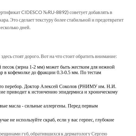
ертификат CIDESCO №RU-8892) советует добавлять в
хара. Это сделает текстуру более стабильной и предотвратит
несколько дней.
десь стоят дорого. Вот на что стоит обратить внимание:
песок (зерна 1-2 мм) может быть жестким для нежной
ар в кофемолке до фракции 0.3-0.5 мм. По тестам
 это перебор. Доктор Алексей Соколов (РНИМУ им. Н.И.
ние приводит к истончению эпидермиса и хроническому
вые масла - сильные аллергены. Перед первым
чае не используйте скраб, если у вас герпес, глубокие
рещинами губ, обратившихся к дерматологу Сергею