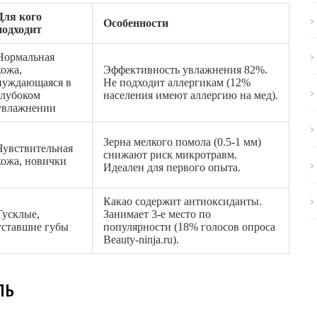
Для кого
Особенности
подходит
Нормальная
кожа,
Эффективность увлажнения 82%.
нуждающаяся в
Не подходит аллергикам (12%
глубоком
населения имеют аллергию на мед).
увлажнении
Зерна мелкого помола (0.5-1 мм)
Чувствительная
снижают риск микротравм.
кожа, новички
Идеален для первого опыта.
Какао содержит антиоксиданты.
Тусклые,
Занимает 3-е место по
уставшие губы
популярности (18% голосов опроса
Beauty-ninja.ru).
ль