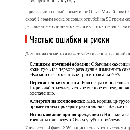
восприимчивы к уходу.
Профессиональный косметолог Ольга Михайлова (с
скраб 1 грамм воска рисовых отрубей на 50 грамм са
расслоение компонентов, если вы готовите запас на 
Частые ошибки и риски
Домашняя косметика кажется безопасной, но ошибки з
Слишком крупный абразив:
Обычный сахарный 
кожи губ. Для первого раза лучше измельчить сах
«Косметест», это снижает риск травм на 40%.
Перечисленная частота:
Более 2 раз в неделю -
Пирогова) отмечает, что чрезмерное отшелушива
воспалению.
Аллергия на компоненты:
Мед, корица, цитрусо
применением проверьте реакцию на сгибе локтя.
Использование при повреждениях:
Ни в коем слу
трещины или экзема. Это усугубит проблему.
Интересный факт: 23% пациентов с хроническими т