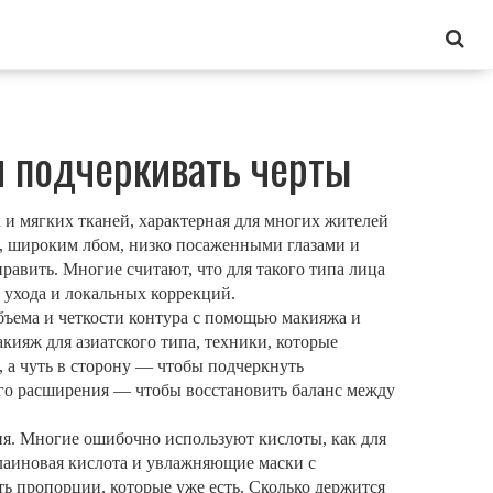
 и подчеркивать черты
 и мягких тканей, характерная для многих жителей
и, широким лбом, низко посаженными глазами и
равить. Многие считают, что для такого типа лица
 ухода и локальных коррекций.
бъема и четкости контура с помощью макияжа и
акияж для азиатского типа
,
техники, которые
х, а чуть в сторону — чтобы подчеркнуть
кого расширения — чтобы восстановить баланс между
ния. Многие ошибочно используют кислоты, как для
лаиновая кислота и увлажняющие маски с
ать пропорции, которые уже есть. Сколько держится