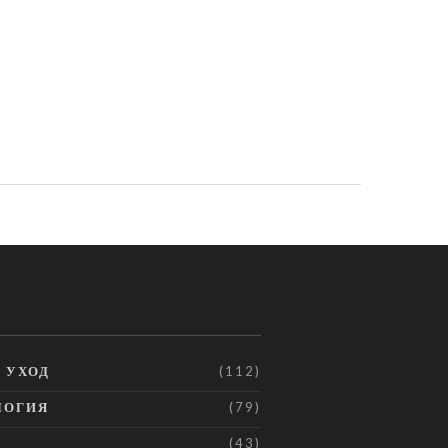
И УХОД
(112)
ЛОГИЯ
(79)
(43)