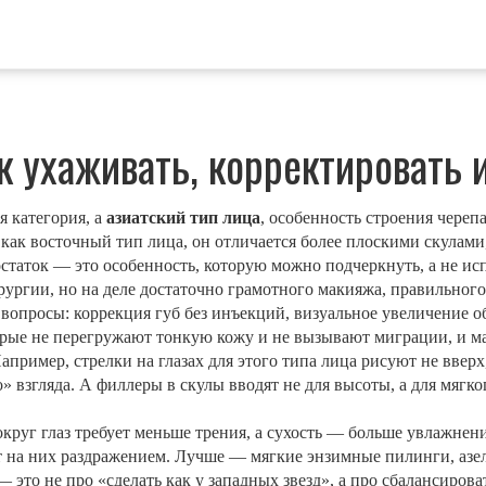
ак ухаживать, корректировать
я категория, а
азиатский тип лица
,
особенность строения черепа
 как
восточный тип лица
, он отличается более плоскими скулам
статок — это особенность, которую можно подчеркнуть, а не исп
ургии, но на деле достаточно грамотного макияжа, правильного
 вопросы:
коррекция губ без инъекций
,
визуальное увеличение о
орые не перегружают тонкую кожу и не вызывают миграции
, и
м
Например, стрелки на глазах для этого типа лица рисуют не ввер
о» взгляда. А филлеры в скулы вводят не для высоты, а для мяг
вокруг глаз требует меньше трения, а сухость — больше увлажне
ет на них раздражением. Лучше — мягкие энзимные пилинги, азе
 это не про «сделать как у западных звезд», а про сбалансиров