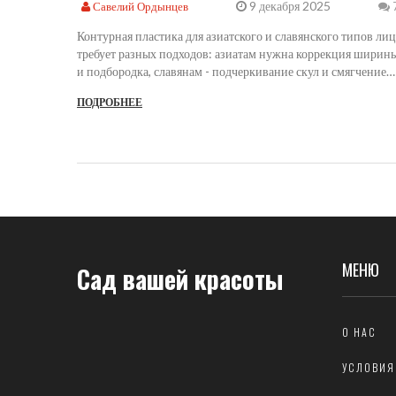
9 декабря 2025
Савелий Ордынцев
Контурная пластика для азиатского и славянского типов лиц
требует разных подходов: азиатам нужна коррекция ширин
и подбородка, славянам - подчеркивание скул и смягчение
углов. Разница в техниках, дозах и результатах.
ПОДРОБНЕЕ
МЕНЮ
Сад вашей красоты
О НАС
УСЛОВИЯ