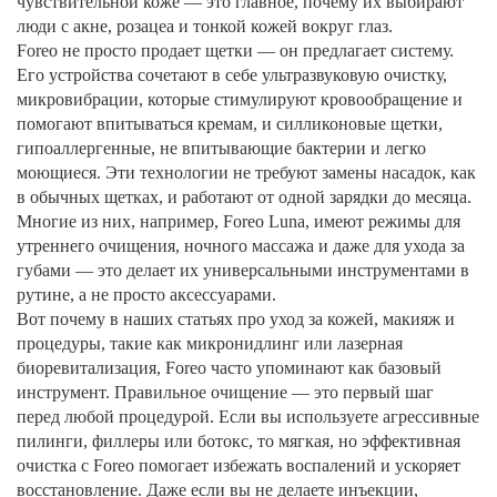
чувствительной коже — это главное, почему их выбирают
люди с акне, розацеа и тонкой кожей вокруг глаз.
Foreo не просто продает щетки — он предлагает систему.
Его устройства сочетают в себе
ультразвуковую очистку
,
микровибрации, которые стимулируют кровообращение и
помогают впитываться кремам
, и
силликоновые щетки
,
гипоаллергенные, не впитывающие бактерии и легко
моющиеся
. Эти технологии не требуют замены насадок, как
в обычных щетках, и работают от одной зарядки до месяца.
Многие из них, например, Foreo Luna, имеют режимы для
утреннего очищения, ночного массажа и даже для ухода за
губами — это делает их универсальными инструментами в
рутине, а не просто аксессуарами.
Вот почему в наших статьях про уход за кожей, макияж и
процедуры, такие как микронидлинг или лазерная
биоревитализация, Foreo часто упоминают как базовый
инструмент. Правильное очищение — это первый шаг
перед любой процедурой. Если вы используете агрессивные
пилинги, филлеры или ботокс, то мягкая, но эффективная
очистка с Foreo помогает избежать воспалений и ускоряет
восстановление. Даже если вы не делаете инъекции,