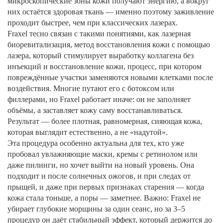
микроскопические зоны кожи получают энергию, а вокруг
них остаётся здоровая ткань — именно поэтому заживление
проходит быстрее, чем при классических лазерах.
Fraxel тесно связан с такими понятиями, как
лазерная
биоревитализация
,
метод восстановления кожи с помощью
лазера, который стимулирует выработку коллагена без
инъекций
и
восстановление кожи
,
процесс, при котором
повреждённые участки заменяются новыми клетками после
воздействия
. Многие путают его с ботоксом или
филлерами, но Fraxel работает иначе: он не заполняет
объёмы, а заставляет кожу саму восстанавливаться.
Результат — более плотная, равномерная, сияющая кожа,
которая выглядит естественно, а не «надутой».
Эта процедура особенно актуальна для тех, кто уже
пробовал увлажняющие маски, кремы с ретинолом или
даже пилинги, но хочет выйти на новый уровень. Она
подходит и после солнечных ожогов, и при следах от
прыщей, и даже при первых признаках старения — когда
кожа стала тоньше, а поры — заметнее. Важно: Fraxel не
убирает глубокие морщины за один сеанс, но за 3–5
процедур он даёт стабильный эффект, который держится до