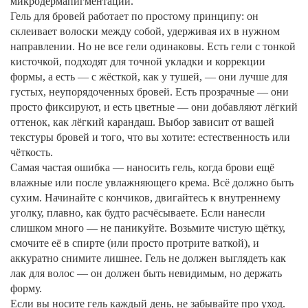
микродермапигментации.
Гель для бровей работает по простому принципу: он
склеивает волоски между собой, удерживая их в нужном
направлении. Но не все гели одинаковы. Есть
гели с тонкой
кисточкой
,
подходят для точной укладки и коррекции
формы
, а есть — с жёсткой, как у тушей, — они лучше для
густых, неупорядоченных бровей. Есть прозрачные — они
просто фиксируют, и есть цветные — они добавляют лёгкий
оттенок, как лёгкий карандаш. Выбор зависит от вашей
текстуры бровей и того, что вы хотите: естественность или
чёткость.
Самая частая ошибка — наносить гель, когда брови ещё
влажные или после увлажняющего крема. Всё должно быть
сухим. Начинайте с кончиков, двигайтесь к внутреннему
уголку, плавно, как будто расчёсываете. Если нанесли
слишком много — не паникуйте. Возьмите чистую щётку,
смочите её в спирте (или просто протрите ваткой), и
аккуратно снимите лишнее. Гель не должен выглядеть как
лак для волос — он должен быть невидимым, но держать
форму.
Если вы носите гель каждый день, не забывайте про уход.