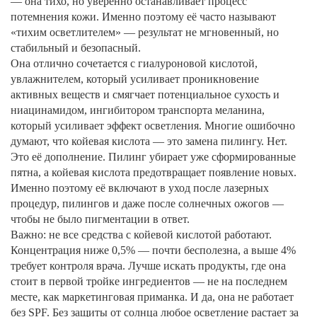
— она тихо, но уверенно останавливает процесс
потемнения кожи. Именно поэтому её часто называют
«тихим осветлителем» — результат не мгновенный, но
стабильный и безопасный.
Она отлично сочетается с
гиалуроновой кислотой
,
увлажнителем, который усиливает проникновение
активных веществ и смягчает потенциальное сухость
и
ниацинамидом
,
ингибитором транспорта меланина,
который усиливает эффект осветления
. Многие ошибочно
думают, что койевая кислота — это замена пилингу. Нет.
Это её дополнение. Пилинг убирает уже сформированные
пятна, а койевая кислота предотвращает появление новых.
Именно поэтому её включают в уход после лазерных
процедур, пилингов и даже после солнечных ожогов —
чтобы не было пигментации в ответ.
Важно: не все средства с койевой кислотой работают.
Концентрация ниже 0,5% — почти бесполезна, а выше 4%
требует контроля врача. Лучше искать продукты, где она
стоит в первой тройке ингредиентов — не на последнем
месте, как маркетинговая приманка. И да, она не работает
без SPF. Без защиты от солнца любое осветление растает за