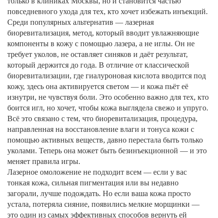
только в клиниках Москвы, но и становится частью
повседневного ухода для тех, кто хочет избежать инъекций.
Среди популярных альтернатив —
лазерная
биоревитализация
,
метод, который вводит увлажняющие
компоненты в кожу с помощью лазера, а не иглы
. Он не
требует уколов, не оставляет синяков и даёт результат,
который держится до года. В отличие от классической
биоревитализации, где гиалуроновая кислота вводится под
кожу, здесь она активируется светом — и кожа пьёт её
изнутри, не чувствуя боли. Это особенно важно для тех, кто
боится игл, но хочет, чтобы кожа выглядела свежо и упруго.
Всё это связано с тем, что
биоревитализация
,
процедура,
направленная на восстановление влаги и тонуса кожи с
помощью активных веществ
, давно перестала быть только
уколами. Теперь она может быть безинъекционной — и это
меняет правила игры.
Лазерное омоложение не подходит всем — если у вас
тонкая кожа, сильная пигментация или вы недавно
загорали, лучше подождать. Но если ваша кожа просто
устала, потеряла сияние, появились мелкие морщинки —
это один из самых эффективных способов вернуть ей