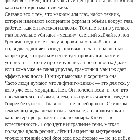
форму век, смещают визуальный центр и заставляют взгляд
казаться открытым и свежим.
Связано это с тем, что
макияж для глаз
,
набор техник,
которые изменяют восприятие формы и объёма вокруг глаз
,
работает как оптическая иллюзия. Тёмные тени в уголках
глаз визуально убирают «мешки», светлый хайлайтер под
бровями поднимает кожу, а правильно подобранная
подводка удлиняет взгляд.
подтяжка век
,
направленная
коррекция, которая компенсирует провисание кожи и
усталость
— это не про хирургию, а про точность. Даже
если кожа уже не такая упругая, грамотный макияж даёт
эффект, как после 10 минут массажа и хорошего сна.
Часто люди думают, что лифтинг-макияж — это для тех, у
кого уже есть морщины. Нет. Он полезен всем: и тем, кто
просыпается с отёками, и тем, кто просто хочет выглядеть
бодрее без уколов. Главное — не переборщить. Слишком
тёмная подводка делает глаза меньше, а слишком яркий
хайлайтер превращает взгляд в фонарь. Ключ — в
естественности. Подойдут нейтральные тени, мягкая
подводка вдоль ресниц, лёгкий акцент на внутреннем
уголке и тонкий слой бронзера под бровью — не на ней, а