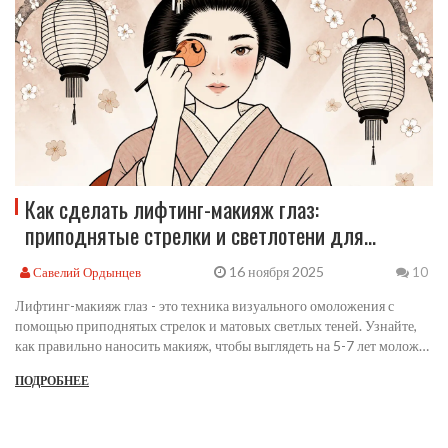
Как сделать лифтинг-макияж глаз:
приподнятые стрелки и светлотени для
визуального омоложения
16 ноября 2025
Савелий Ордынцев
10
Лифтинг-макияж глаз - это техника визуального омоложения с
помощью приподнятых стрелок и матовых светлых теней. Узнайте,
как правильно наносить макияж, чтобы выглядеть на 5-7 лет моложе
без инъекций и операций.
ПОДРОБНЕЕ