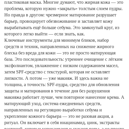
пластиковая маска.
Многие думают, что жирная кожа — это
проблема, которую нужно «закрыть» толстым слоем пудры.
Но правда в другом: чрезмерное матирование разрушает
барьер, провоцирует обезвоживание и заставляет кожу
вырабатывать ещё больше себума. Это замкнутый круг, из
которого легко выйти — если знать, как.
Ключевые инструменты для
минимум бликов
,
набор
средств и техник, направленных на снижение жирного
блеска без вреда для кожи
— это не просто матирующая
база. Это последовательность: утреннее очищение с лёгким
эксфолиантом, увлажнение с низким содержанием масел,
затем SPF-средство с текстурой, которая не оставляет
липкости. А потом — уже макияж. И здесь важна не
толщина, а точность:
SPF-пудра
,
средство для обновления
защиты и матирования в течение дня без разрушения
макияжа
работает лучше, чем повторное нанесение крема. А
матирующий уход
,
система ежедневных средств,
направленных на регуляцию выработки себума и
укрепление кожного барьера
— это не разовая акция, а
ритуал. Он включает в себя ниацинамид, цинк, экстракты
растений, которые успокаивают и сужают поры, а не просто