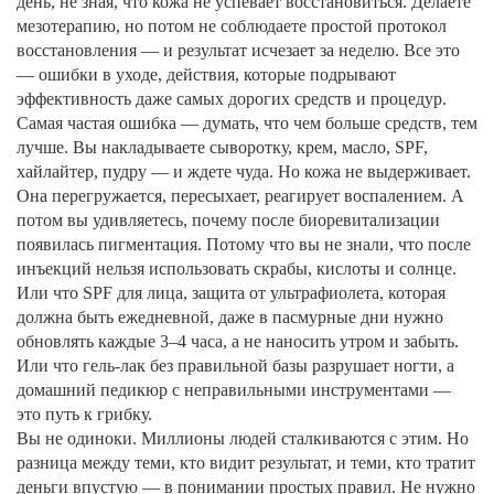
день, не зная, что кожа не успевает восстановиться. Делаете
мезотерапию, но потом не соблюдаете простой протокол
восстановления — и результат исчезает за неделю. Все это
—
ошибки в уходе
,
действия, которые подрывают
эффективность даже самых дорогих средств и процедур
.
Самая частая ошибка — думать, что чем больше средств, тем
лучше. Вы накладываете сыворотку, крем, масло, SPF,
хайлайтер, пудру — и ждете чуда. Но кожа не выдерживает.
Она перегружается, пересыхает, реагирует воспалением. А
потом вы удивляетесь, почему после биоревитализации
появилась пигментация. Потому что вы не знали, что после
инъекций нельзя использовать скрабы, кислоты и солнце.
Или что
SPF для лица
,
защита от ультрафиолета, которая
должна быть ежедневной, даже в пасмурные дни
нужно
обновлять каждые 3–4 часа, а не наносить утром и забыть.
Или что гель-лак без правильной базы разрушает ногти, а
домашний педикюр с неправильными инструментами —
это путь к грибку.
Вы не одиноки. Миллионы людей сталкиваются с этим. Но
разница между теми, кто видит результат, и теми, кто тратит
деньги впустую — в понимании простых правил. Не нужно