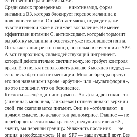
естественного равновесия кожи.
Среди самых проверенных —
никотинамид
,
форма
витамина B3, которая блокирует перенос меланина к
поверхности кожи
. Он работает мягко, подходит даже
чувствительной коже и снижает воспаление
. Не менее
эффективен
витамин С
,
антиоксидант, который тормозит
выработку меланина и осветляет уже появившиеся пятна
.
Он также защищает от солнца, но только в сочетании с SPF
.
А вот
гидрохинон
,
сильнодействующий ингредиент,
который действительно светлит кожу, но требует контроля
врача
. Его нельзя использовать дольше 3 месяцев подряд —
есть риск обратной пигментации
. Многие бренды прячут
его под названиями вроде «арбутин» или «мультифлорин»,
но это не значит, что он безопаснее.
Кислоты — ещё один инструмент.
Альфа-гидроксикислоты
(лимонная, молочная, гликолевая) отшелушивают верхний
слой, где скапливается пигмент. Они не «отбеливают» в
прямом смысле, но делают тон равномернее. Главное — не
переборщить: если кожа краснеет, шелушится или жжёт,
значит, вы перешли границу. Увлажнять после них — не
опция, а необходимость. И да, SPF — ваш лучший друг. Без