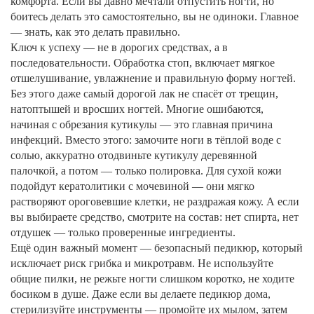
комфорта. Если вы давно мечтали отпустить ногти, но
боитесь делать это самостоятельно, вы не одиноки. Главное
— знать, как это делать правильно.
Ключ к успеху — не в дорогих средствах, а в
последовательности.
Обработка стоп
,
включает мягкое
отшелушивание, увлажнение и правильную форму ногтей
.
Без этого даже самый дорогой лак не спасёт от трещин,
натоптышей и вросших ногтей. Многие ошибаются,
начиная с обрезания кутикулы — это главная причина
инфекций. Вместо этого: замочите ноги в тёплой воде с
солью, аккуратно отодвиньте кутикулу деревянной
палочкой, а потом — только полировка. Для сухой кожи
подойдут кератолитики с мочевиной — они мягко
растворяют ороговевшие клетки, не раздражая кожу. А если
вы выбираете средство, смотрите на состав: нет спирта, нет
отдушек — только проверенные ингредиенты.
Ещё один важный момент —
безопасный педикюр
,
который
исключает риск грибка и микротравм
. Не используйте
общие пилки, не режьте ногти слишком коротко, не ходите
босиком в душе. Даже если вы делаете педикюр дома,
стерилизуйте инструменты — промойте их мылом, затем