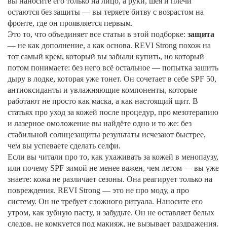
вы наносите его только на лицо, а руки, шея и плечи
остаются без защиты — вы теряете битву с возрастом на
фронте, где он проявляется первым.
Это то, что объединяет все статьи в этой подборке:
защита
— не как дополнение, а как основа. REVI Strong похож на
тот самый крем, который вы забыли купить, но который
потом понимаете: без него всё остальное — попытка зашить
дыру в лодке, которая уже тонет. Он сочетает в себе SPF 50,
антиоксиданты и увлажняющие компоненты, которые
работают не просто как маска, а как настоящий щит. В
статьях про уход за кожей после процедур, про мезотерапию
и лазерное омоложение вы найдёте одно и то же: без
стабильной солнцезащиты результаты исчезают быстрее,
чем вы успеваете сделать селфи.
Если вы читали про то, как ухаживать за кожей в менопаузу,
или почему SPF зимой не менее важен, чем летом — вы уже
знаете: кожа не различает сезоны. Она реагирует только на
повреждения. REVI Strong — это не про моду, а про
систему. Он не требует сложного ритуала. Наносите его
утром, как зубную пасту, и забудьте. Он не оставляет белых
следов, не комкуется под макияж, не вызывает раздражения.