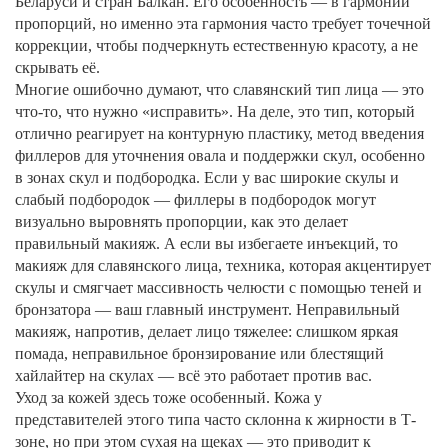
Беларуси и стран Балкан. Его особенность — в гармонии
пропорций, но именно эта гармония часто требует точечной
коррекции, чтобы подчеркнуть естественную красоту, а не
скрывать её.
Многие ошибочно думают, что славянский тип лица — это
что-то, что нужно «исправить». На деле, это тип, который
отлично реагирует на
контурную пластику
,
метод введения
филлеров для уточнения овала и поддержки скул
, особенно
в зонах скул и подбородка. Если у вас широкие скулы и
слабый подбородок — филлеры в подбородок могут
визуально выровнять пропорции, как это делает
правильный макияж. А если вы избегаете инъекций, то
макияж для славянского лица
,
техника, которая акцентирует
скулы и смягчает массивность челюсти с помощью теней и
бронзатора
— ваш главный инструмент. Неправильный
макияж, напротив, делает лицо тяжелее: слишком яркая
помада, неправильное бронзирование или блестящий
хайлайтер на скулах — всё это работает против вас.
Уход за кожей здесь тоже особенный. Кожа у
представителей этого типа часто склонна к жирности в Т-
зоне, но при этом сухая на щеках — это приводит к