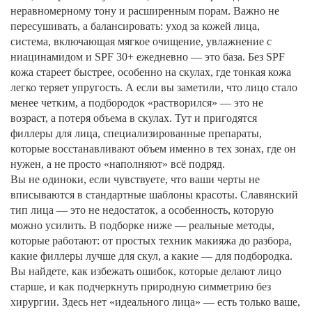
неравномерному тону и расширенным порам. Важно не
пересушивать, а балансировать:
уход за кожей лица
,
система, включающая мягкое очищение, увлажнение с
ниацинамидом и SPF 30+ ежедневно
— это база. Без SPF
кожа стареет быстрее, особенно на скулах, где тонкая кожа
легко теряет упругость. А если вы заметили, что лицо стало
менее четким, а подбородок «растворился» — это не
возраст, а потеря объема в скулах. Тут и пригодятся
филлеры для лица
,
специализированные препараты,
которые восстанавливают объем именно в тех зонах, где он
нужен, а не просто «наполняют» всё подряд
.
Вы не одиноки, если чувствуете, что ваши черты не
вписываются в стандартные шаблоны красоты. Славянский
тип лица — это не недостаток, а особенность, которую
можно усилить. В подборке ниже — реальные методы,
которые работают: от простых техник макияжа до разбора,
какие филлеры лучше для скул, а какие — для подбородка.
Вы найдете, как избежать ошибок, которые делают лицо
старше, и как подчеркнуть природную симметрию без
хирургии. Здесь нет «идеального лица» — есть только ваше,