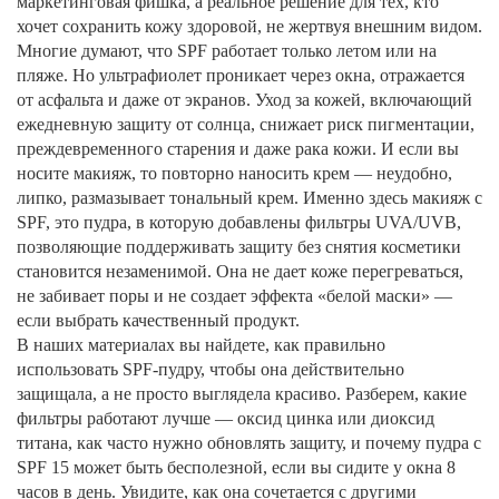
маркетинговая фишка, а реальное решение для тех, кто
хочет сохранить кожу здоровой, не жертвуя внешним видом.
Многие думают, что SPF работает только летом или на
пляже. Но ультрафиолет проникает через окна, отражается
от асфальта и даже от экранов.
Уход за кожей
,
включающий
ежедневную защиту от солнца, снижает риск пигментации,
преждевременного старения и даже рака кожи
. И если вы
носите макияж, то повторно наносить крем — неудобно,
липко, размазывает тональный крем. Именно здесь
макияж с
SPF
,
это пудра, в которую добавлены фильтры UVA/UVB,
позволяющие поддерживать защиту без снятия косметики
становится незаменимой. Она не дает коже перегреваться,
не забивает поры и не создает эффекта «белой маски» —
если выбрать качественный продукт.
В наших материалах вы найдете, как правильно
использовать SPF-пудру, чтобы она действительно
защищала, а не просто выглядела красиво. Разберем, какие
фильтры работают лучше — оксид цинка или диоксид
титана, как часто нужно обновлять защиту, и почему пудра с
SPF 15 может быть бесполезной, если вы сидите у окна 8
часов в день. Увидите, как она сочетается с другими