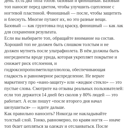
день.
Есть два типа топов: базовый и финишный. Базовый
топ наносят перед цветом, чтобы улучшить сцепление с
ногтевой пластиной. Финишный — после, чтобы защитить
и блеснуть. Многие путают их, но это разные вещи.
Базовый — как грунтовка под краску, финишный — как лак
для сохранения результата.
Если вы выбираете топ, обращайте внимание на состав.
Хороший топ не должен быть слишком толстым и не
должен мутнеть после ультрафиолета. В нём должны быть
ингредиенты вроде
урида
,
которая укрепляет покрытие и
снижает риск отслоения
, и
гидроксипропилметилцеллюлоза
,
обеспечивающая
гладкость и равномерное распределение
. Не верьте
маркетингу про «нано-защиту» или «жидкое стекло» — это
пустые слова. Смотрите на отзывы реальных пользователей:
если топ держится 14 дней без сколов у 80% людей — это
работает. А если пишут «после второго дня начал
шелушиться» — идите дальше.
Как правильно наносить? Никогда не накладывайте
толстый слой. Тонко, равномерно, по краям ногтя — иначе
топ будет цепляться за одежду и отслаиваться. После