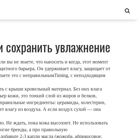
 и сохранить увлажнение
ли вы не знаете, что наносить и когда, этот момент
ащитного барьера
. Он удерживает влагу, защищает от
елаете это с неправильнымTiming, с неподходящим
ть с крыши кровельный материал. Без них влага
ьер кожи
,
это тонкий слой из жиров и белков,
е правильные ингредиенты: церамиды, холестерин,
т влагу из воздуха. А если воздух сухой — она
. Не ждать, пока кожа высохнет. Не использовать
рогие бренды, а про правильную
добавьте 2-3 капли масла (жожоба, абрикосовое,