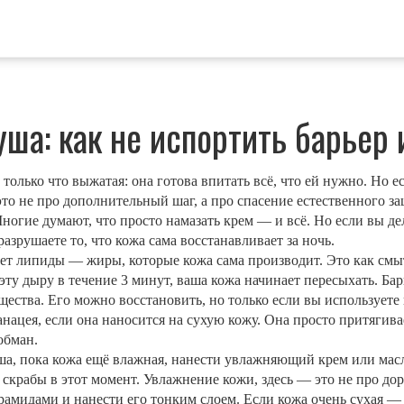
уша: как не испортить барьер
только что выжатая: она готова впитать всё, что ей нужно. Но ес
это не про дополнительный шаг, а про спасение естественного з
Многие думают, что просто намазать крем — и всё. Но если вы д
азрушаете то, что кожа сама восстанавливает за ночь.
ает липиды — жиры, которые кожа сама производит. Это как смы
 эту дыру в течение 3 минут, ваша кожа начинает пересыхать.
Бар
щества
. Его можно восстановить, но только если вы использует
ацея, если она наносится на сухую кожу. Она просто притягивае
обман.
а, пока кожа ещё влажная, нанести увлажняющий крем или масло
 скрабы в этот момент.
Увлажнение кожи
,
здесь — это не про до
ерамидами и нанести его тонким слоем. Если кожа очень сухая — 