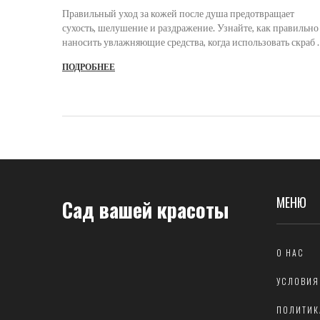
Правильный уход за кожей после душа предотвращает
сухость, шелушение и раздражение. Узнайте, как правильно
наносить увлажняющие средства, когда использовать скраб 
почему температура воды важна для здоровья кожи.
ПОДРОБНЕЕ
МЕНЮ
Сад вашей красоты
О НАС
УСЛОВИЯ
ПОЛИТИК