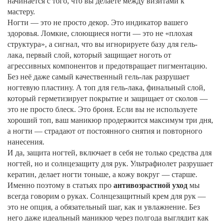
начинается с того, что вы делаете между визитами к
мастеру.
Ногти — это не просто декор. Это индикатор вашего
здоровья. Ломкие, слоющиеся ногти — это не «плохая
структура», а сигнал, что вы игнорируете
базу для гель-
лака
,
первый слой, который защищает ноготь от
агрессивных компонентов и предотвращает пигментацию
.
Без неё даже самый качественный гель-лак разрушает
ногтевую пластину. А
топ для гель-лака
,
финальный слой,
который герметизирует покрытие и защищает от сколов
—
это не просто блеск. Это броня. Если вы не используете
хороший топ, ваш маникюр продержится максимум три дня,
а ногти — страдают от постоянного снятия и повторного
нанесения.
И да,
защита ногтей
,
включает в себя не только средства для
ногтей, но и солнцезащиту для рук
. Ультрафиолет разрушает
кератин, делает ногти тоньше, а кожу вокруг — старше.
Именно поэтому в статьях про
антивозрастной уход
мы
всегда говорим о руках. Солнцезащитный крем для рук —
это не опция, а обязательный шаг, как и увлажнение. Без
него даже идеальный маникюр через полгода выглядит как