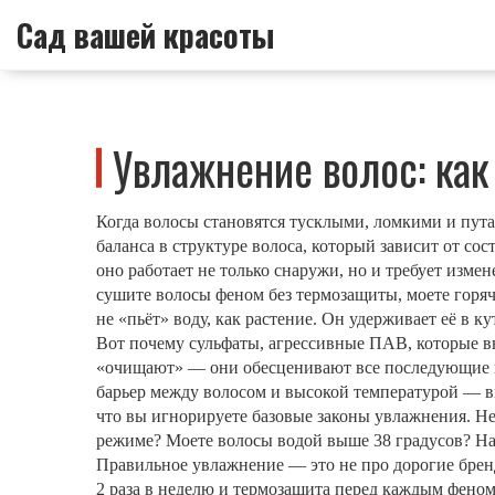
Сад вашей красоты
Увлажнение волос: как
Когда волосы становятся тусклыми, ломкими и пут
баланса в структуре волоса, который зависит от со
оно работает не только снаружи, но и требует измен
сушите волосы феном без термозащиты, моете горяч
не «пьёт» воду, как растение. Он удерживает её в ку
Вот почему
сульфаты
,
агрессивные ПАВ, которые в
«очищают» — они обесценивают все последующие ш
барьер между волосом и высокой температурой
— вы
что вы игнорируете базовые законы увлажнения. Не
режиме? Моете волосы водой выше 38 градусов? На
Правильное увлажнение — это не про дорогие брен
2 раза в неделю и термозащита перед каждым феном.