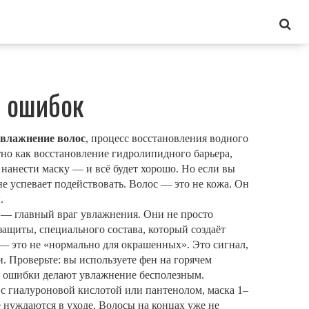
ь ошибок
увлажнение волос
,
процесс восстановления водного
тно как
восстановление гидролипидного барьера
,
нанести маску — и всё будет хорошо. Но если вы
е успевает подействовать. Волос — это не кожа. Он
.
— главный враг увлажнения. Они не просто
защиты
,
специального состава, который создаёт
 — это не «нормально для окрашенных». Это сигнал,
. Проверьте: вы используете фен на горячем
ти ошибки делают увлажнение бесполезным.
с гиалуроновой кислотой или пантенолом, маска 1–
е нуждаются в уходе. Волосы на концах уже не