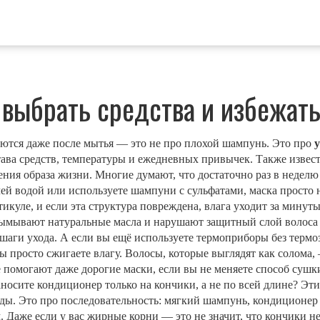
 выбрать средства и избежат
аются даже после мытья — это не про плохой шампунь. Это про
става средств, температуры и ежедневных привычек
. Также извес
ения образа жизни.
Многие думают, что достаточно раз в неделю 
ей водой или используете шампуни с сульфатами, маска просто н
тикуле, и если эта структура повреждена, влага уходит за минуты
ымывают натуральные масла и нарушают защитный слой волоса
аги ухода. А если вы ещё используете термоприборы без
термо
 просто сжигаете влагу. Волосы, которые выглядят как солома,
 помогают даже дорогие маски, если вы не меняете способ сушки
носите кондиционер только на кончики, а не по всей длине? Э
ды. Это про последовательность: мягкий шампунь, кондиционер 
 Даже если у вас жирные корни — это не значит, что кончики н