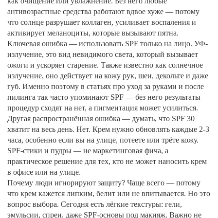
как очищение или увлажнение. Без него любые
антивозрастные средства работают вдвое хуже — потому
что солнце разрушает коллаген, усиливает воспаления и
активирует меланоциты, которые вызывают пятна.
Ключевая ошибка — использовать SPF только на лицо.
УФ-
излучение
,
это вид невидимого света, который вызывает
ожоги и ускоряет старение
. Также известно как
солнечное
излучение
, оно действует на кожу рук, шеи, декольте и даже
губ. Именно поэтому в статьях про уход за руками и после
пилинга так часто упоминают SPF — без него результаты
процедур сходят на нет, а пигментация может усилиться.
Другая распространённая ошибка — думать, что SPF 30
хватит на весь день. Нет. Крем нужно обновлять каждые 2-3
часа, особенно если вы на улице, потеете или трёте кожу.
SPF-стики и пудры — не маркетинговая фича, а
практическое решение для тех, кто не может наносить крем
в офисе или на улице.
Почему люди игнорируют защиту? Чаще всего — потому
что крем кажется липким, белит или не впитывается. Но это
вопрос выбора. Сегодня есть лёгкие текстуры: гели,
эмульсии, спреи, даже SPF-основы под макияж. Важно не