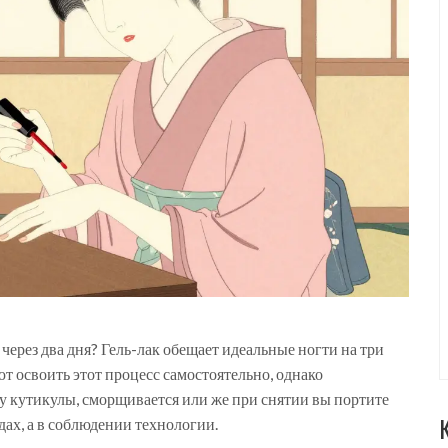
 через два дня? Гель-лак обещает идеальные ногти на три
ют освоить этот процесс самостоятельно, однако
у кутикулы, сморщивается или же при снятии вы портите
дах, а в соблюдении технологии.