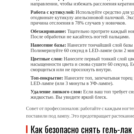
направлении, чтобы избежать расслоения кератин
Работа с кутикулой:
Используйте средство для у
отодвиньте кутикулу апельсиновой палочкой. Экс
причина отслоения в 78% случаев у новичков.
Обезжиривание:
Тщательно протрите каждый ног
После обработки не касайтесь ногтей пальцами.
Нанесение базы:
Нанесите тончайший слой базы (
Полимеризуйте 60 секунд в LED-лампе (или 2 ми
Цветные слои:
Нанесите первый тонкий слой цвет
насыщенности цвета и снова сушите 60 секунд. Ес
сморщиться или не просохнуть внутри.
Топ-покрытие:
Нанесите топ, запечатывая торец
LED-лампе (или 3 минуты в УФ-лампе).
Удаление липкого слоя:
Если ваш топ требует сн
жидкостью. Вы увидите яркий блеск.
Совет от профессионалов: работайте с каждым ногтем
поставили под лампу. Это предотвращает растекание 
Как безопасно снять гель-лак