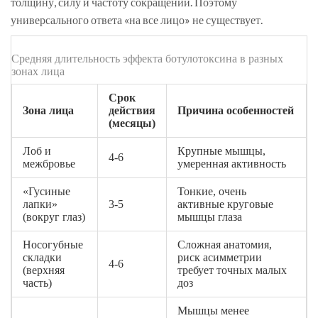
толщину, силу и частоту сокращений. Поэтому
универсального ответа «на все лицо» не существует.
Средняя длительность эффекта ботулотоксина в разных
зонах лица
Срок
Зона лица
действия
Причина особенностей
(месяцы)
Лоб и
Крупные мышцы,
4-6
межбровье
умеренная активность
«Гусиные
Тонкие, очень
лапки»
3-5
активные круговые
(вокруг глаз)
мышцы глаза
Носогубные
Сложная анатомия,
складки
риск асимметрии
4-6
(верхняя
требует точных малых
часть)
доз
Мышцы менее