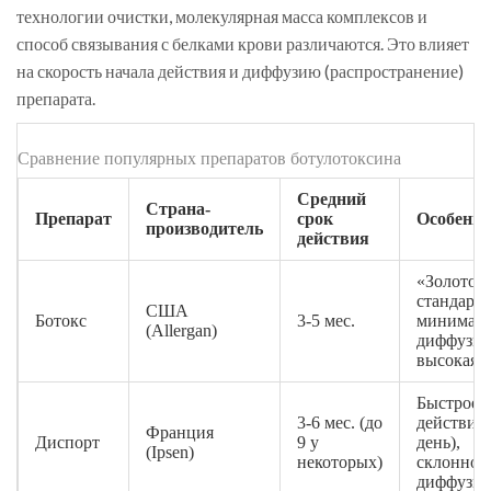
технологии очистки, молекулярная масса комплексов и
способ связывания с белками крови различаются. Это влияет
на скорость начала действия и диффузию (распространение)
препарата.
Сравнение популярных препаратов ботулотоксина
Средний
Страна-
Препарат
срок
Особенно
производитель
действия
«Золотой
стандарт»
США
Ботокс
3-5 мес.
минималь
(Allergan)
диффузия
высокая 
Быстрое 
3-6 мес. (до
действия 
Франция
Диспорт
9 у
день),
(Ipsen)
некоторых)
склонност
диффузи