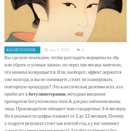
июн 8 2026
0
КОСМЕТОЛОГИЯ
Вы сделали инъекцию, чтобы разгладить морщины на лбу
или убрать «гусиные лапки», но через три месяца заметили,
что мимика возвращается. Или, наоборот, эффект держится
уже полгода, и вы не понимаете, стоит ли планировать
повторную процедуру? Это классическая дилемма всех, кто
прибегает к
ботулинотерапии
,
методике введения
препаратов ботулотоксина типа A для расслабления мышц
лица
.
Производители обещают нам стандартные 3-6 месяцев.
Но в реальности цифры плавают от 2 до 12 месяцев. Почему
у подруги результат стоит как влитой год, а у вас начинает
«съезжать» через четыре месяца? Давайте разберемся без