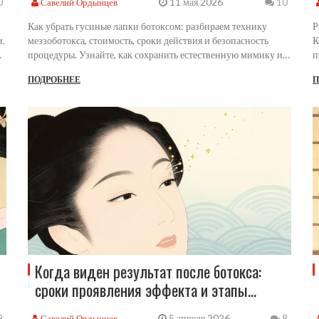
11 мая 2026
Савелий Ордынцев
0
10
в
Как убрать гусиные лапки ботоксом: разбираем технику
Р
и.
меззоботокса, стоимость, сроки действия и безопасность
К
процедуры. Узнайте, как сохранить естественную мимику и
п
избежать эффекта «маски» в 2026 году.
з
ПОДРОБНЕЕ
П
Когда виден результат после ботокса:
сроки проявления эффекта и этапы
действия
5 апреля 2026
Савелий Ордынцев
9
8