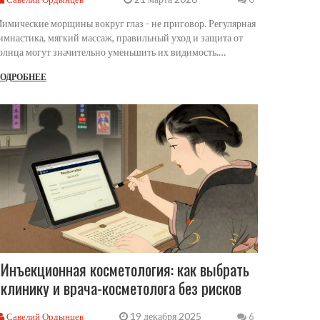
имические морщины вокруг глаз - не приговор. Регулярная
имнастика, мягкий массаж, правильный уход и защита от
олнца могут значительно уменьшить их видимость.
рофессиональные процедуры - дополнение, а не замена
ОДРОБНЕЕ
жедневной заботы.
Инъекционная косметология: как выбрать
клинику и врача-косметолога без рисков
19 декабря 2025
Савелий Ордынцев
6