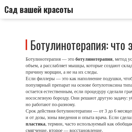
Сад вашей красоты
Ботулинотерапия: что э
Ботулинотерапия — это
ботулинотерапия
,
метод у
объем, а расслабляет мышцы, которые создают склад
причину морщин, а не на их следы.
Если филлеры — это как наполнение подушки, чтоб
популярный препарат на основе ботулотоксина тип
остается естественным, если процедуру сделали гр
носослезную борозду. Они решают другую задачу: уб
но работают по-разному.
Срок действия ботулинотерапии — от 3 до 6 месяцев
и от дозы, зоны введения и опыта врача. Если сде
пластика
,
термин, часто используемый как обобщ
смягчение, второе — восстановление.