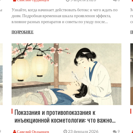
ры
Узнайте, когда начинает действовать ботокс и чего ждать по
М
дням. Подробная временная шкала проявления эффекта,
г
влияние разных препаратов и советы по уходу после
с
процедуры.
П
ПОДРОБНЕЕ
П
е
Показания и противопоказания к
инъекционной косметологии: что важно
знать перед процедурой
23 февраля 2026
Савелий Ордынцев
9
9