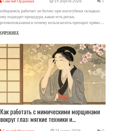
19 апреля 2026
Савелий Ордынцев
5
азбираемся, работает ли ботокс при носогубных складках.
ому подходит процедура, какие есть риски,
ротивопоказания и почему нельзя колоть препарат прямо в
алом.
ОДРОБНЕЕ
Как работать с мимическими морщинами
вокруг глаз: мягкие техники и
профессиональные методы
21 марта 2026
Савелий Ордынцев
0