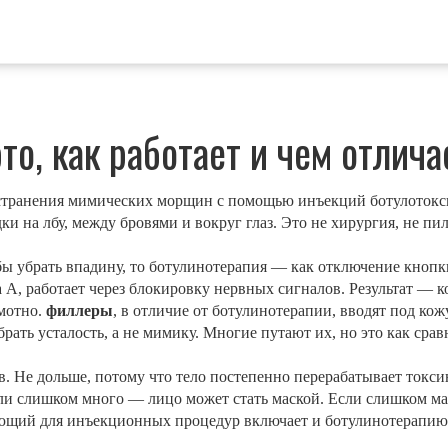
то, как работает и чем отлич
странения мимических морщин с помощью инъекций ботулотокс
ки на лбу, между бровями и вокруг глаз
. Это не хирургия, не пи
ы убрать впадину, то ботулинотерапия — как отключение кнопк
а A
, работает через блокировку нервных сигналов. Результат — 
амотно.
филлеры
,
в отличие от ботулинотерапии, вводят под кож
рать усталость, а не мимику. Многие путают их, но это как сра
. Не дольше, потому что тело постепенно перерабатывает токсин.
лали слишком много — лицо может стать маской. Если слишком ма
ающий для инъекционных процедур
включает и ботулинотерапию, 