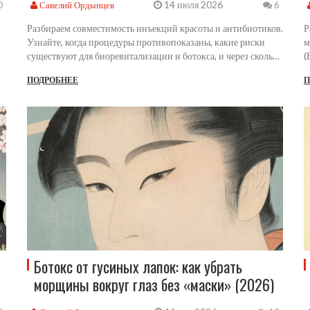
14 июля 2026
Савелий Ордынцев
0
6
Разбираем совместимость инъекций красоты и антибиотиков.
Р
Узнайте, когда процедуры противопоказаны, какие риски
м
существуют для биоревитализации и ботокса, и через сколько
(
дней безопасно возвращаться к косметологии.
д
ПОДРОБНЕЕ
П
Ботокс от гусиных лапок: как убрать
морщины вокруг глаз без «маски» (2026)