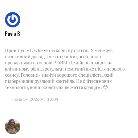
Pavlo B
Привіт усім! :) Дякую за корисну статтю. У мене був
позитивний досвід з мезотерапією, особливо з
препаратами на основі PDRN. Це дійсно працює на
клітинному рівні, і результат помітний вже після першого
сеансу. Головне - знайти хорошого спеціаліста, який
підбере індивідуальний коктейль. Не бійтеся нових
технологій, вони роблять наше життя кращим! 😊
июля 14, 2026 AT 13:04