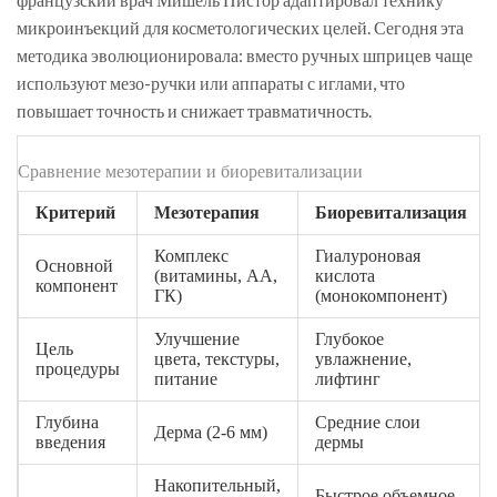
микроинъекций для косметологических целей. Сегодня эта
методика эволюционировала: вместо ручных шприцев чаще
используют мезо-ручки или аппараты с иглами, что
повышает точность и снижает травматичность.
Сравнение мезотерапии и биоревитализации
Критерий
Мезотерапия
Биоревитализация
Комплекс
Гиалуроновая
Основной
(витамины, АА,
кислота
компонент
ГК)
(монокомпонент)
Улучшение
Глубокое
Цель
цвета, текстуры,
увлажнение,
процедуры
питание
лифтинг
Глубина
Средние слои
Дерма (2-6 мм)
введения
дермы
Накопительный,
Быстрое объемное