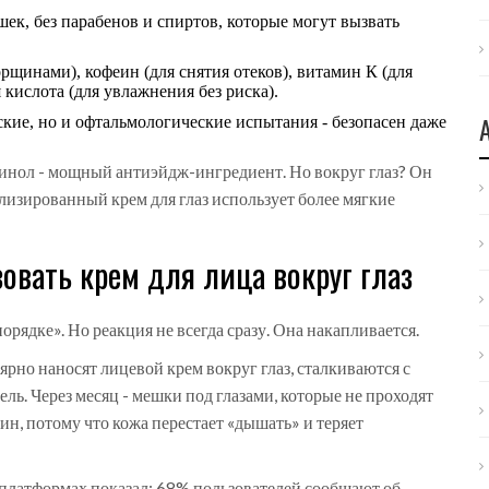
шек, без парабенов и спиртов, которые могут вызвать
щинами), кофеин (для снятия отеков), витамин К (для
кислота (для увлажнения без риска).
ские, но и офтальмологические испытания - безопасен даже
тинол - мощный антиэйдж-ингредиент. Но вокруг глаз? Он
изированный крем для глаз использует более мягкие
овать крем для лица вокруг глаз
порядке». Но реакция не всегда сразу. Она накапливается.
рно наносят лицевой крем вокруг глаз, сталкиваются с
ль. Через месяц - мешки под глазами, которые не проходят
щин, потому что кожа перестает «дышать» и теряет
платформах показал: 68% пользователей сообщают об