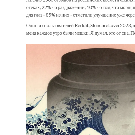
отеках, 22% - о раздражении, 10% - о том, что морщ
для глаз - 85% из них - отметили улучшение уже чере
Один из пользователей Reddit, SkincareLover2023, н
меня каждое утро были мешки. Я думал, это от сна. По