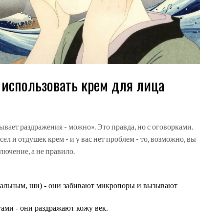
) использовать крем для лица
вает раздражения - можно». Это правда, но с оговорками.
ел и отдушек крем - и у вас нет проблем - то, возможно, вы
лючение, а не правило.
ральным, ши) - они забивают микропоры и вызывают
ми - они раздражают кожу век.