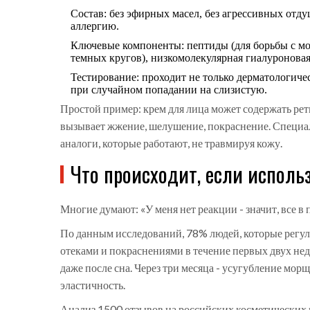
Состав: без эфирных масел, без агрессивных отду
аллергию.
Ключевые компоненты: пептиды (для борьбы с мор
темных кругов), низкомолекулярная гиалуроновая 
Тестирование: проходит не только дерматологиче
при случайном попадании на слизистую.
Простой пример: крем для лица может содержать ре
вызывает жжение, шелушение, покраснение. Специал
аналоги, которые работают, не травмируя кожу.
Что происходит, если использ
Многие думают: «У меня нет реакции - значит, все в 
По данным исследований, 78% людей, которые регуля
отеками и покраснениями в течение первых двух неде
даже после сна. Через три месяца - усугубление мор
эластичность.
Анализ 1500 отзывов на российских косметических 