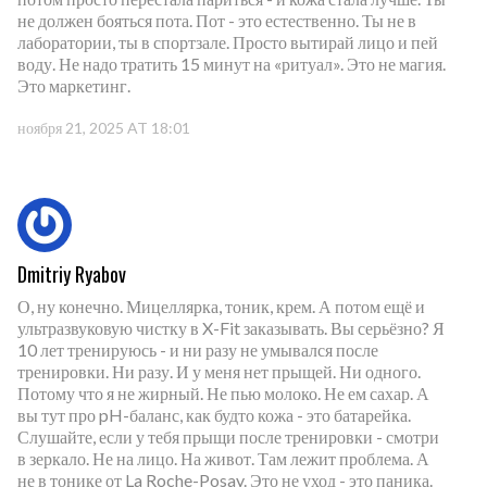
не должен бояться пота. Пот - это естественно. Ты не в
лаборатории, ты в спортзале. Просто вытирай лицо и пей
воду. Не надо тратить 15 минут на «ритуал». Это не магия.
Это маркетинг.
ноября 21, 2025 AT 18:01
Dmitriy Ryabov
О, ну конечно. Мицеллярка, тоник, крем. А потом ещё и
ультразвуковую чистку в X-Fit заказывать. Вы серьёзно? Я
10 лет тренируюсь - и ни разу не умывался после
тренировки. Ни разу. И у меня нет прыщей. Ни одного.
Потому что я не жирный. Не пью молоко. Не ем сахар. А
вы тут про pH-баланс, как будто кожа - это батарейка.
Слушайте, если у тебя прыщи после тренировки - смотри
в зеркало. Не на лицо. На живот. Там лежит проблема. А
не в тонике от La Roche-Posay. Это не уход - это паника.