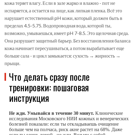
кожа теряет влагу. Если в зале жарко и влажно - пот не
испаряется, а остается на лице, как липкая пленка. Всё это
нарушает естественный pH кожи, который должен быть в
пределах 4.5-5.75. Водопроводная вода, которой ты,
возможно, умываешься, имеет pH 7-8.5. Это щелочная среда.
Она разрушает защитный барьер. Без восстановления баланса
кожа начинает пересушиваться, а потом вырабатывает еще
больше сала - и цикл замыкается: сухость → жирность →
прыщи.
Что делать сразу после
тренировки: пошаговая
инструкция
Не жди. Умывайся в течение 30 минут.
Клинические
исследования Московского НИИ кожных и венерических
болезней показали: если ты откладываешь очищение
больше чем на полчаса, риск акне растет на 68%. Даже
если ты едешь домой - не жди. Возьми с собой