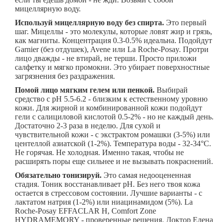
мицеллярную воду.
Используй мицеллярную воду без спирта.
Это первый
шаг. Мицеллы - это молекулы, которые ловят жир и грязь,
как магниты. Концентрация 0.3-0.5% идеальна. Подойдут
Garnier (без отдушек), Avene или La Roche-Posay. Протри
лицо дважды - не втирай, не терши. Просто приложи
салфетку и мягко промокни. Это убирает поверхностные
загрязнения без раздражения.
Помой лицо мягким гелем или пенкой.
Выбирай
средство с pH 5.5-6.2 - близким к естественному уровню
кожи. Для жирной и комбинированной кожи подойдут
гели с салициловой кислотой 0.5-2% - но не каждый день.
Достаточно 2-3 раза в неделю. Для сухой и
чувствительной кожи - с экстрактом ромашки (3-5%) или
центеллой азиатской (1-2%). Температура воды - 32-34°C.
Не горячая. Не холодная. Именно такая, чтобы не
расширять поры еще сильнее и не вызывать покраснений.
Обязательно тонизируй.
Это самая недооцененная
стадия. Тоник восстанавливает pH. Без него твоя кожа
остается в стрессовом состоянии. Лучшие варианты - с
лактатом натрия (1-2%) или ниацинамидом (5%). La
Roche-Posay EFFACLAR H, Comfort Zone
HYDRAMEMORY - проверенные решения. Доктор Елена