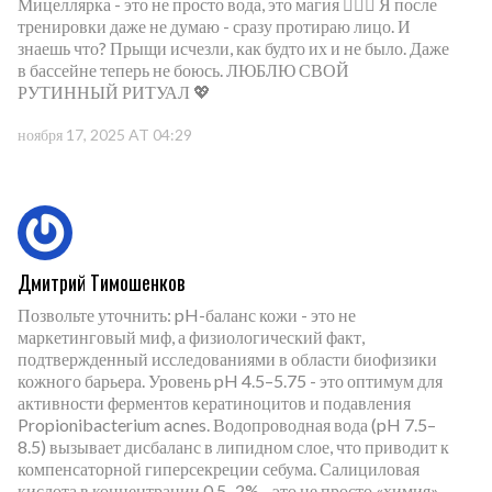
Мицеллярка - это не просто вода, это магия 🧙‍♀️✨ Я после
тренировки даже не думаю - сразу протираю лицо. И
знаешь что? Прыщи исчезли, как будто их и не было. Даже
в бассейне теперь не боюсь. ЛЮБЛЮ СВОЙ
РУТИННЫЙ РИТУАЛ 💖
ноября 17, 2025 AT 04:29
Дмитрий Тимошенков
Позвольте уточнить: pH-баланс кожи - это не
маркетинговый миф, а физиологический факт,
подтвержденный исследованиями в области биофизики
кожного барьера. Уровень pH 4.5–5.75 - это оптимум для
активности ферментов кератиноцитов и подавления
Propionibacterium acnes. Водопроводная вода (pH 7.5–
8.5) вызывает дисбаланс в липидном слое, что приводит к
компенсаторной гиперсекреции себума. Салициловая
кислота в концентрации 0.5–2% - это не просто «химия»,