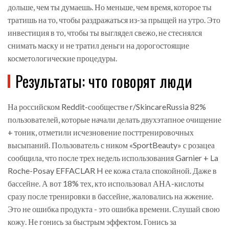
дольше, чем ты думаешь. Но меньше, чем время, которое ты
тратишь на то, чтобы раздражаться из-за прыщей на утро. Это
инвестиция в то, чтобы ты выглядел свежо, не стеснялся
снимать маску и не тратил деньги на дорогостоящие
косметологические процедуры.
Результаты: что говорят люди
На российском Reddit-сообществе r/SkincareRussia 82%
пользователей, которые начали делать двухэтапное очищение
+ тоник, отметили исчезновение посттренировочных
высыпаний. Пользователь с ником «SportBeauty» с розацеа
сообщила, что после трех недель использования Garnier + La
Roche-Posay EFFACLAR H ее кожа стала спокойной. Даже в
бассейне. А вот 18% тех, кто использовал АНА-кислоты
сразу после тренировки в бассейне, жаловались на жжение.
Это не ошибка продукта - это ошибка времени. Слушай свою
кожу. Не гонись за быстрым эффектом. Гонись за