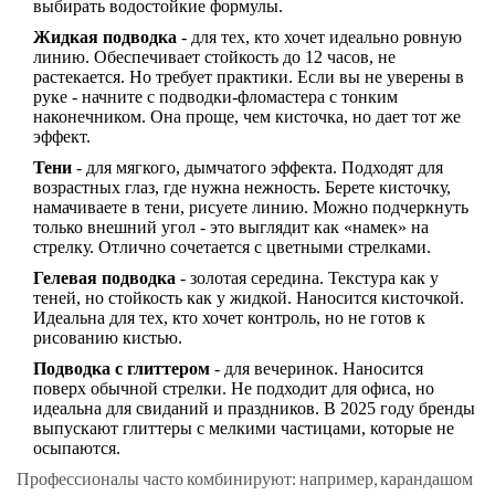
выбирать водостойкие формулы.
Жидкая подводка
- для тех, кто хочет идеально ровную
линию. Обеспечивает стойкость до 12 часов, не
растекается. Но требует практики. Если вы не уверены в
руке - начните с подводки-фломастера с тонким
наконечником. Она проще, чем кисточка, но дает тот же
эффект.
Тени
- для мягкого, дымчатого эффекта. Подходят для
возрастных глаз, где нужна нежность. Берете кисточку,
намачиваете в тени, рисуете линию. Можно подчеркнуть
только внешний угол - это выглядит как «намек» на
стрелку. Отлично сочетается с цветными стрелками.
Гелевая подводка
- золотая середина. Текстура как у
теней, но стойкость как у жидкой. Наносится кисточкой.
Идеальна для тех, кто хочет контроль, но не готов к
рисованию кистью.
Подводка с глиттером
- для вечеринок. Наносится
поверх обычной стрелки. Не подходит для офиса, но
идеальна для свиданий и праздников. В 2025 году бренды
выпускают глиттеры с мелкими частицами, которые не
осыпаются.
Профессионалы часто комбинируют: например, карандашом