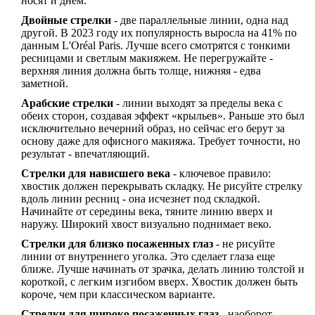
носят и днем.
Двойные стрелки
- две параллельные линии, одна над
другой. В 2023 году их популярность выросла на 41% по
данным L'Oréal Paris. Лучше всего смотрятся с тонкими
ресницами и светлым макияжем. Не перегружайте -
верхняя линия должна быть толще, нижняя - едва
заметной.
Арабские стрелки
- линии выходят за пределы века с
обеих сторон, создавая эффект «крыльев». Раньше это был
исключительно вечерний образ, но сейчас его берут за
основу даже для офисного макияжа. Требует точности, но
результат - впечатляющий.
Стрелки для нависшего века
- ключевое правило:
хвостик должен перекрывать складку. Не рисуйте стрелку
вдоль линии ресниц - она исчезнет под складкой.
Начинайте от середины века, тяните линию вверх и
наружу. Широкий хвост визуально поднимает веко.
Стрелки для близко посаженных глаз
- не рисуйте
линии от внутреннего уголка. Это сделает глаза еще
ближе. Лучше начинать от зрачка, делать линию толстой и
короткой, с легким изгибом вверх. Хвостик должен быть
короче, чем при классическом варианте.
Стрелки для широко посаженных глаз
- наоборот,