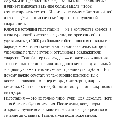
себума, а не про достаток воды. Когда кожа обезвожена, она
начинает вырабатывать ещё больше масла, чтобы
компенсировать сухость. И вот вы получаете блестящий лоб
и сухие щёки — классический признак нарушенной
гидратации.
Ключ к настоящей гидратации — не в количестве кремов, а
в
гиалуроновой кислоте
,
веществе, которое способно
удерживать до 1000 раз больше собственного веса воды
и в
барьере кожи
,
естественной защитной оболочке, которая
удерживает влагу внутри и отталкивает раздражители
снаружи
. Если барьер повреждён — от частого очищения,
агрессивных пилингов или холодного ветра — даже самый
мощный увлажнитель не сможет проникнуть глубоко. Вот
почему важно сочетать увлажняющие компоненты с
восстанавливающими: церамиды, холестерин, жирные
кислоты. Они не просто добавляют влагу — они закрывают
её внутри.
Гидратация — это не только лицо. Руки, шея, декольте, ноги
— всё это требует внимания. После душа, когда поры
открыты, лучше всего наносить увлажняющее средство в
течение двух минут. Температура воды тоже важна: