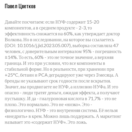
Павел Цветков
Давайте посчитаем: если НУФ содержит 15-20
компонентов, а в среднем продукте - 2-3, то
эффективность снижается на 60%, как утверждает доктор
Волкова. Но в исследовании, на которое вы ссылаетесь
(DOI: 10.1016/j.jid.2023.05.007), выборка составляла 47
человек, с доверительным интервалом 95% - погрешность
±14%. То есть, 60% - это не точное значение, а верхняя
граница. И это при условии, что все компоненты в
стабильной форме. Но в реальности, при хранении при
+25°C, бетаин и PCA деградируют уже через 3 месяца. А
бренды не указывают срок годности после вскрытия.
Значит, вы продвигаете не НУФ, а иллюзию НУФа. И это
опасно - люди тратят деньги, ожидая эффекта, а получают
пустышку. И да - гиалуроновая кислота в 71,7% - это не
плохо. Это нормально. Это не «низко». Это -
физиологично. НУФ - это внутренняя система. Её нельзя
«внедрить» в крем. Можно лишь поддержать. А маркетинг
называет это «содержит НУФ». Это ложь.