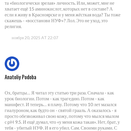
та «биологически зрелая» личность. Или, может, мне не
хватает ещё 15 аминокислот, которых нет в составе? А
если я живу в Красноярске и у меня жёсткая вода? Ты тоже
скажешь - «восстанови НУФ»? Лол. Это не уход, это
религия.
ноября 20, 2025 AT 22:07
Anatoliy Podoba
Ох, братцы… Я читал эту статью три раза. Сначала - как
урок биологии. Потом - как трагедию. Потом - как
манифест. И теперь… я плачу. Потому что 10 лет мазался
гиалуроном, как будто он - святой грааль. А оказалось - я
просто обезвоживал свою кожу, потому что мылся мылом
с pH 9.5. И ещё думал, что «у меня кожа такая». Нет, брат, у
тебя - убитый НУФ. И я его убил. Сам. Своими руками. С