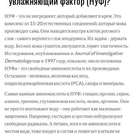
увлажняющий фактор (НУФ)?
НУФ - это не ингредиент, который добавляют в крем. Это
комплекс из 15-20 естественных соединений, которые кожа
производит сама. Они находятся внутри клеток рогового
слоя - самого верхнего слоя эпидермиса. Их задача - держать
воду. Без них кожа сушится, шелушится, теряет эластичность.
Исследования, опубликованные в
Journal of Investigative
Dermatology
еще в 1997 году, показали: около половины
НУФа - это свободные аминокислоты и их производные.
Остальное - мочевина, молочная кислота,
пирролидонкарбоновая кислота (PCA), сахара и минералы.
Самые важные аминокислоты в НУФ: глицин, пролин, серин,
аланин, треонин, глутаминовая кислота, лизин, аргинин. Они
не просто впитывают воду - они работают как маленькие
защитники. Например, гистидин и цистеин нейтрализуют
свободные радикалы. А бетаин, хотя и не аминокислота в
чистом виде, тоже входит в состав и помогает клеткам не