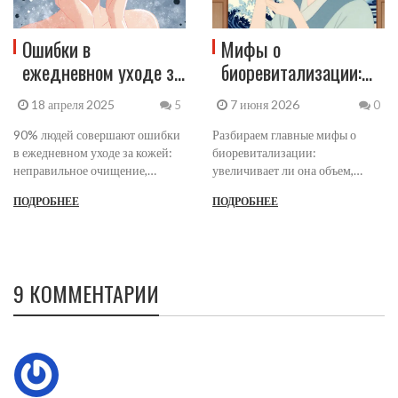
Ошибки в
Мифы о
ежедневном уходе за
биоревитализации:
кожей: что делают
правда об объеме,
18 апреля 2025
7 июня 2026
5
0
неправильно 90%
боли и привыкании
90% людей совершают ошибки
людей
Разбираем главные мифы о
в ежедневном уходе за кожей:
биоревитализации:
неправильное очищение,
увеличивает ли она объем,
игнорирование SPF,
вызывает ли привыкание и
ПОДРОБНЕЕ
ПОДРОБНЕЕ
выдавливание прыщей и
почему нельзя делать процедуру
неподходящие средства.
во время беременности.
Узнайте, как исправить их и
Реальные факты вместо
вернуть коже здоровье.
маркетинга.
9 КОММЕНТАРИИ