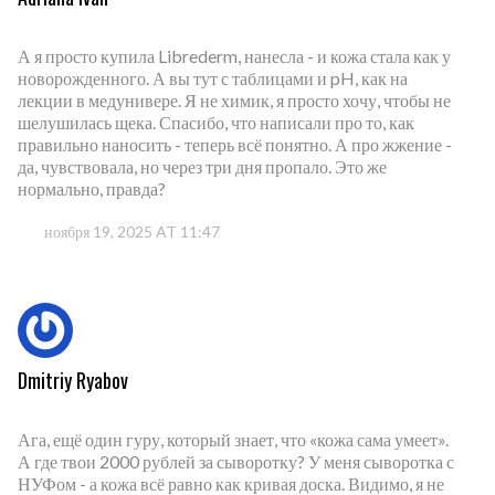
А я просто купила Librederm, нанесла - и кожа стала как у
новорожденного. А вы тут с таблицами и pH, как на
лекции в медунивере. Я не химик, я просто хочу, чтобы не
шелушилась щека. Спасибо, что написали про то, как
правильно наносить - теперь всё понятно. А про жжение -
да, чувствовала, но через три дня пропало. Это же
нормально, правда?
ноября 19, 2025 AT 11:47
Dmitriy Ryabov
Ага, ещё один гуру, который знает, что «кожа сама умеет».
А где твои 2000 рублей за сыворотку? У меня сыворотка с
НУФом - а кожа всё равно как кривая доска. Видимо, я не