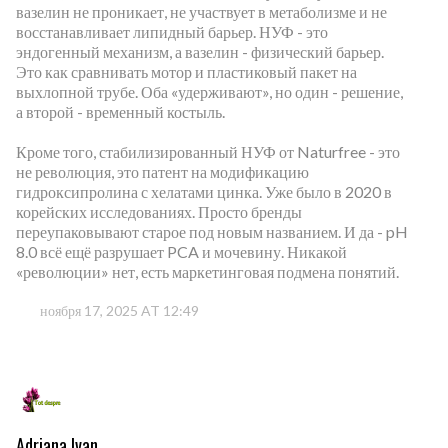
вазелин не проникает, не участвует в метаболизме и не
восстанавливает липидный барьер. НУФ - это
эндогенный механизм, а вазелин - физический барьер.
Это как сравнивать мотор и пластиковый пакет на
выхлопной трубе. Оба «удерживают», но один - решение,
а второй - временный костыль.
Кроме того, стабилизированный НУФ от Naturfree - это
не революция, это патент на модификацию
гидроксипролина с хелатами цинка. Уже было в 2020 в
корейских исследованиях. Просто бренды
переупаковывают старое под новым названием. И да - pH
8.0 всё ещё разрушает PCA и мочевину. Никакой
«революции» нет, есть маркетинговая подмена понятий.
ноября 17, 2025 AT 12:49
Adriana Ivan