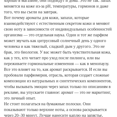
хорошо в магазине, они подойдут и дома. Это не так. Запах
меняется на коже из-за pH, температуры, гормонов и даже
того, что вы съели на завтрак.
Вот почему
ароматы для кожи
,
запахи, которые
взаимодействуют с естественным секретом кожи и меняют
свою ноту в зависимости от индивидуальных особенностей
организма
— это отдельная наука. Один и тот же парфюм
может звучать как цитрусовый солнечный день у одного
человека и как тяжелый, сладкий дым у другого. Это не
брак, это биология. У вас может быть чувствительная кожа,
как у тех, кто читает про уход после пилинга, или вы
переживаете гормональные изменения — как в менопаузу.
Все это влияет на то, как аромат раскрывается. И если вы
пробовали
парфюмерия
,
отрасль, которая создает сложные
композиции из натуральных и синтетических компонентов,
чтобы вызывать эмоции через запах
только по описаниям в
рекламе, вы упускаете главное: аромат — это не маркетинг,
это личный опыт.
Не стоит полагаться на бумажные полоски. Они
показывают только верхние ноты, а основа раскрывается
через 20–30 минут. Лучше нанесите каплю на запястье,