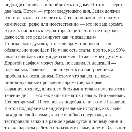
подождите полчаса и пройдитесь по дому. Потом — через
два часа. Потом — утром следующего дня. Запах должен
расти на коже, а не исчезать. И если он начинает пахнуть
химически, резко или неестественно — это не ваш аромат.
Это как наносить крем, который щиплет: он не подходит,
даже если его рекламируют как «идеальный».
Иногда люди думают, что если аромат дорогой — он
обязательно подойдет. Но у нас есть статьи про то, как 90%
людей ошибаются в уходе за кожей. То же самое с духами.
Дорогой парфюм может быть не вашим. А дешевый —
идеальным. Главное — не покупать по настроению, а
пробовать с осознанием. Потому что
запахи на коже
,
индивидуальные проявления ароматов, которые
формируются под влиянием биохимии тела и изменяются в
течение дня
— это как ваш отпечаток пальца. Уникальный.
Неповторимый. И его нельзя подобрать по фото в Instagram.
В этой подборке вы найдете реальные истории, как люди
находили свой аромат, какие ошибки совершали, как
тестировали запахи в разное время суток и почему один и
тот же парфюм работал по-разному в зиму и лето. Здесь нет