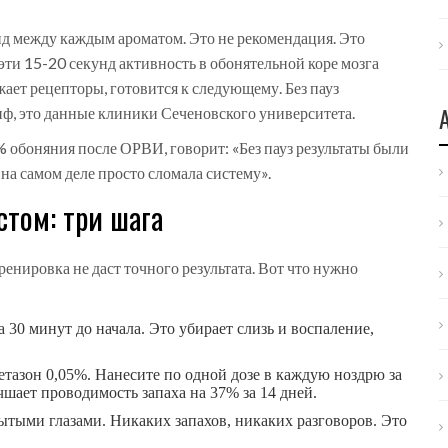
нд между каждым ароматом. Это не рекомендация. Это
эти 15-20 секунд активность в обонятельной коре мозга
жает рецепторы, готовится к следующему. Без пауз
иф, это данные клиники Сеченовского университета.
 обоняния после ОРВИ, говорит: «Без пауз результаты были
 на самом деле просто сломала систему».
стом: три шага
тренировка не даст точного результата. Вот что нужно
а 30 минут до начала. Это убирает слизь и воспаление,
тазон 0,05%. Нанесите по одной дозе в каждую ноздрю за
чшает проводимость запаха на 37% за 14 дней.
рытыми глазами. Никаких запахов, никаких разговоров. Это