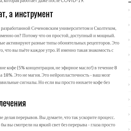
ка, которая работает даже после COVID-19.
ат, а инструмент
 разработанной Сеченовским университетом и Сколтехом,
 именно он? Потому что он простой, доступный и мощный.
рые активируют разные типы обонятельных рецепторов. Это
о, что вы пьёте каждое утро. И именно такая знакомость с
ие кофе (5% концентрация, не эфирное масло!) в течение 8
а 18%. Это не магия. Это нейропластичность - ваш мозг
равильные сигналы. Но если вы просто нюхаете кофе без
 лечения
не делая перерывов. Вы думаете, что так ускорите процесс.
бы вы смотрели на яркий свет без перерыва - глаза просто