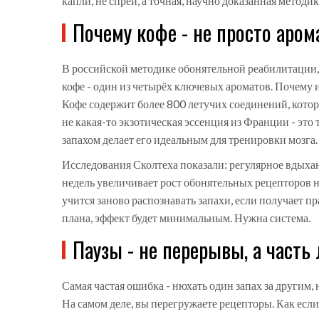
капли, не спреи, а точная, научно доказанная методи
Почему кофе - не просто аром
В российской методике обонятельной реабилитации,
кофе - один из четырёх ключевых ароматов. Почему
Кофе содержит более 800 летучих соединений, кото
не какая-то экзотическая эссенция из Франции - это т
запахом делает его идеальным для тренировки мозга.
Исследования Сколтеха показали: регулярное вдыхан
недель увеличивает рост обонятельных рецепторов н
учится заново распознавать запахи, если получает п
плана, эффект будет минимальным. Нужна система.
Паузы - не перерывы, а часть
Самая частая ошибка - нюхать один запах за другим, 
На самом деле, вы перегружаете рецепторы. Как если 