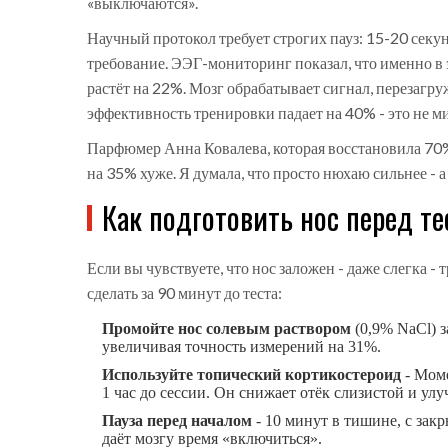
«выключаются».
Научный протокол требует строгих пауз: 15-20 секу
требование. ЭЭГ-мониторинг показал, что именно в 
растёт на 22%. Мозг обрабатывает сигнал, перезагру
эффективность тренировки падает на 40% - это не м
Парфюмер Анна Ковалева, которая восстановила 70%
на 35% хуже. Я думала, что просто нюхаю сильнее - а
Как подготовить нос перед те
Если вы чувствуете, что нос заложен - даже слегка - 
сделать за 90 минут до теста:
Промойте нос солевым раствором
(0,9% NaCl) з
увеличивая точность измерений на 31%.
Используйте топический кортикостероид
- Моме
1 час до сессии. Он снижает отёк слизистой и улу
Пауза перед началом
- 10 минут в тишине, с зак
даёт мозгу время «включиться».