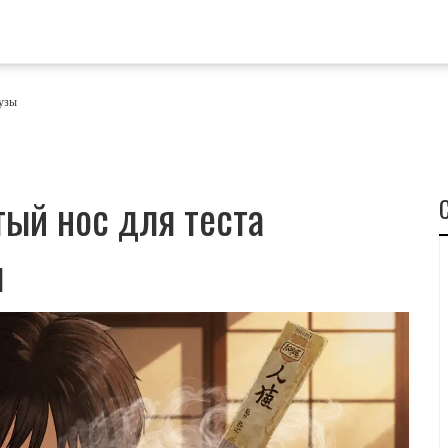
аузы
тый нос для теста
ы