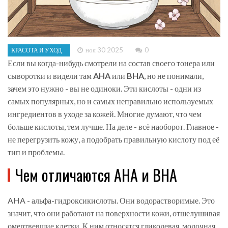
ноя 30 2025
0
КРАСОТА И УХОД
Если вы когда-нибудь смотрели на состав своего тонера или
сыворотки и видели там
AHA
или
BHA
, но не понимали,
зачем это нужно - вы не одиноки. Эти кислоты - одни из
самых популярных, но и самых неправильно используемых
ингредиентов в уходе за кожей. Многие думают, что чем
больше кислоты, тем лучше. На деле - всё наоборот. Главное -
не перегрузить кожу, а подобрать правильную кислоту под её
тип и проблемы.
Чем отличаются AHA и BHA
AHA - альфа-гидроксикислоты. Они водорастворимые. Это
значит, что они работают на поверхности кожи, отшелушивая
омертвевшие клетки. К ним относятся гликолевая, молочная,