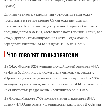
нужно).
Если вы не знаете, к какому типу относится ваша кожа -
посмотрите на её поведение. Сухая кожа шелушится,
стягивается, быстро выглядит тусклой. Жирная - блестит к
полудню, поры заметны, часто появляются прыщи. Если у вас
и то, и другое - комбинированная кожа. Тогда можно
чередовать кислоты: AHA на щеки, BHA на Т-зону.
Что говорят пользователи
На Otzovik.com 82% женщин с сухой кожей оценили AHA
на 4.6 из 5. Они пишут: «Кожа стала мягкой, как бархат»,
«Пропала тусклость, даже макияж ложится лучше». Но 63%
женщин с сухой кожей, которые пробовали BHA, жаловались
на стянутость и раздражение - рейтинг всего 2.8 из 5.
На Яндекс.Маркете 79% пользователей с акне дали BHA
оценку 4.4. Один отзыв: «Салициловая кислота от Bioderma