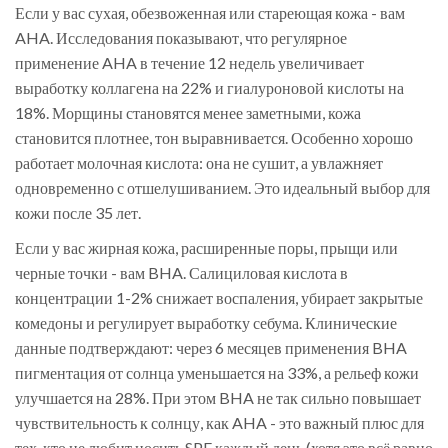
Если у вас сухая, обезвоженная или стареющая кожа - вам
AHA. Исследования показывают, что регулярное
применение AHA в течение 12 недель увеличивает
выработку коллагена на 22% и гиалуроновой кислоты на
18%. Морщины становятся менее заметными, кожа
становится плотнее, тон выравнивается. Особенно хорошо
работает молочная кислота: она не сушит, а увлажняет
одновременно с отшелушиванием. Это идеальный выбор для
кожи после 35 лет.
Если у вас жирная кожа, расширенные поры, прыщи или
черные точки - вам BHA. Салициловая кислота в
концентрации 1-2% снижает воспаления, убирает закрытые
комедоны и регулирует выработку себума. Клинические
данные подтверждают: через 6 месяцев применения BHA
пигментация от солнца уменьшается на 33%, а рельеф кожи
улучшается на 28%. При этом BHA не так сильно повышает
чувствительность к солнцу, как AHA - это важный плюс для
тех, кто не любит носить SPF каждый день (хотя это всё равно