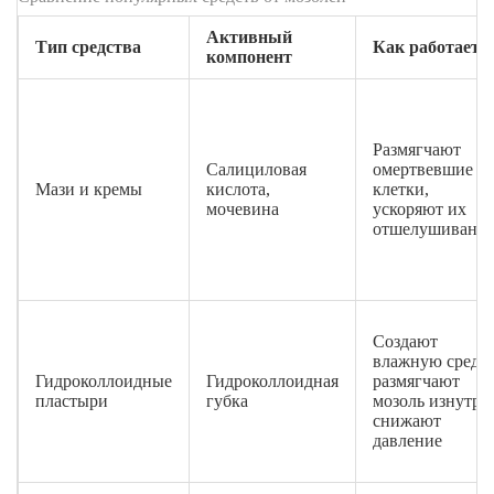
Активный
Тип средства
Как работает
компонент
Размягчают
Салициловая
омертвевшие
Мази и кремы
кислота,
клетки,
мочевина
ускоряют их
отшелушивани
Создают
влажную среду,
Гидроколлоидные
Гидроколлоидная
размягчают
пластыри
губка
мозоль изнутри
снижают
давление