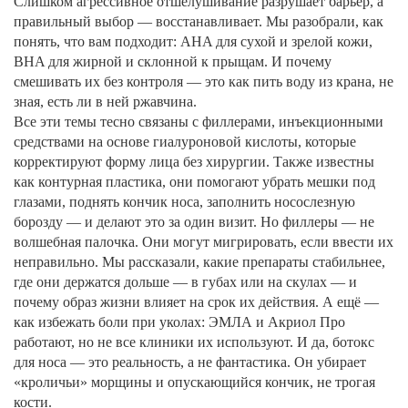
Слишком агрессивное отшелушивание разрушает барьер, а
правильный выбор — восстанавливает. Мы разобрали, как
понять, что вам подходит: AHA для сухой и зрелой кожи,
BHA для жирной и склонной к прыщам. И почему
смешивать их без контроля — это как пить воду из крана, не
зная, есть ли в ней ржавчина.
Все эти темы тесно связаны с
филлерами
,
инъекционными
средствами на основе гиалуроновой кислоты, которые
корректируют форму лица без хирургии
. Также известны
как
контурная пластика
, они помогают убрать мешки под
глазами, поднять кончик носа, заполнить носослезную
борозду — и делают это за один визит.
Но филлеры — не
волшебная палочка. Они могут мигрировать, если ввести их
неправильно. Мы рассказали, какие препараты стабильнее,
где они держатся дольше — в губах или на скулах — и
почему образ жизни влияет на срок их действия. А ещё —
как избежать боли при уколах: ЭМЛА и Акриол Про
работают, но не все клиники их используют. И да, ботокс
для носа — это реальность, а не фантастика. Он убирает
«кроличьи» морщины и опускающийся кончик, не трогая
кости.