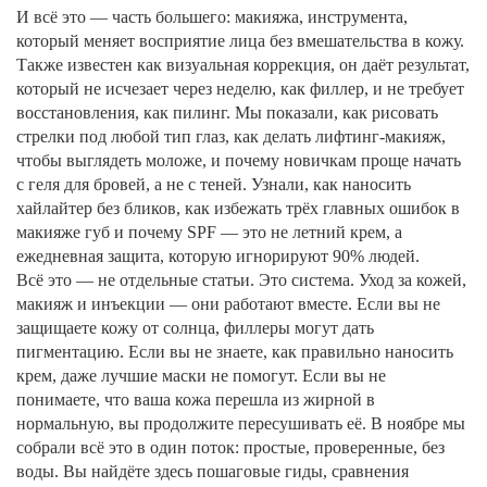
И всё это — часть большего:
макияжа
,
инструмента,
который меняет восприятие лица без вмешательства в кожу
.
Также известен как
визуальная коррекция
, он даёт результат,
который не исчезает через неделю, как филлер, и не требует
восстановления, как пилинг.
Мы показали, как рисовать
стрелки под любой тип глаз, как делать лифтинг-макияж,
чтобы выглядеть моложе, и почему новичкам проще начать
с геля для бровей, а не с теней. Узнали, как наносить
хайлайтер без бликов, как избежать трёх главных ошибок в
макияже губ и почему SPF — это не летний крем, а
ежедневная защита, которую игнорируют 90% людей.
Всё это — не отдельные статьи. Это система. Уход за кожей,
макияж и инъекции — они работают вместе. Если вы не
защищаете кожу от солнца, филлеры могут дать
пигментацию. Если вы не знаете, как правильно наносить
крем, даже лучшие маски не помогут. Если вы не
понимаете, что ваша кожа перешла из жирной в
нормальную, вы продолжите пересушивать её. В ноябре мы
собрали всё это в один поток: простые, проверенные, без
воды. Вы найдёте здесь пошаговые гиды, сравнения