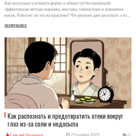
Как визуально улучшить форму и объем губ без инъекций:
эффективные методы макияжа, массажа, гимнастики и домашних
масок. Работает ли это на практике? Что реально дает результат, а что -
только обещания?
ПОДРОБНЕЕ
Как распознать и предотвратить отеки вокруг
глаз из-за соли и недосыпа
27 ноября 2025
Савелий Ордынцев
0