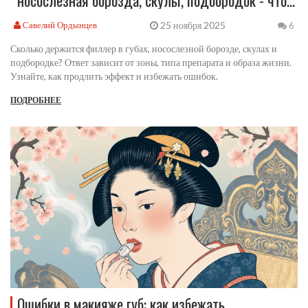
влияет и сколько держится
25 ноября 2025
Савелий Ордынцев
6
Сколько держится филлер в губах, носослезной борозде, скулах и
подбородке? Ответ зависит от зоны, типа препарата и образа жизни.
Узнайте, как продлить эффект и избежать ошибок.
ПОДРОБНЕЕ
Ошибки в макияже губ: как избежать