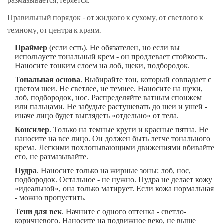
Правильный порядок - от жидкого к сухому, от светлого к
темному, от центра к краям.
Праймер
(если есть). Не обязателен, но если вы
используете тональный крем - он продлевает стойкость.
Наносите тонким слоем на лоб, щеки, подбородок.
Тональная основа
. Выбирайте тон, который совпадает с
цветом шеи. Не светлее, не темнее. Наносите на щеки,
лоб, подбородок, нос. Распределяйте ватным спонжем
или пальцами. Не забудьте растушевать до шеи и ушей -
иначе лицо будет выглядеть «отдельно» от тела.
Консилер
. Только на темные круги и красные пятна. Не
наносите на все лицо. Он должен быть легче тонального
крема. Легкими похлопывающими движениями вбивайте
его, не размазывайте.
Пудра
. Наносите только на жирные зоны: лоб, нос,
подбородок. Остальное - не нужно. Пудра не делает кожу
«идеальной», она только матирует. Если кожа нормальная
- можно пропустить.
Тени для век
. Начните с одного оттенка - светло-
коричневого. Наносите на подвижное веко, не выше