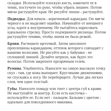
складки. Используйте плоскую кисть, намочите ее в
тенях, постучите по руке, чтобы убрать лишнее. Потом
мягко растушуйте края. Не рисуйте линии - растушуйте.
Подводка
. Для начала - коричневый карандаш. Он мягче
черного и не выделяет ошибки. Начинайте от внешнего
угла, идите к внутреннему. Не пытайтесь нарисовать
идеальную стрелку. Просто подчеркните ресницы. Потом
растушуйте тенями, чтобы линия не была резкой.
Брови
. Расчешите щеточкой. Затем заполните
проплешины карандашом, оттенок которого совпадает с
вашими волосами. Не рисуйте как у бабушки - не
сплошной линией. Делайте штрихи, как будто это
волоски. Потом закрепите прозрачным гелем.
Румяна
. Улыбнитесь. Наносите на самую высокую точку
скул - там, где кожа выпирает. Круговыми движениями,
не спускаясь к носу. Не переборщите. Лучше два легких
слоя, чем один толстый.
Губы
. Наносите помаду или тинт с центра губ к краям.
Не выступайте за контур. Если есть кисточка -
используйте ее. Если нет - пальцем. Бальзам с цветом -
идеально для повседневного макияжа.