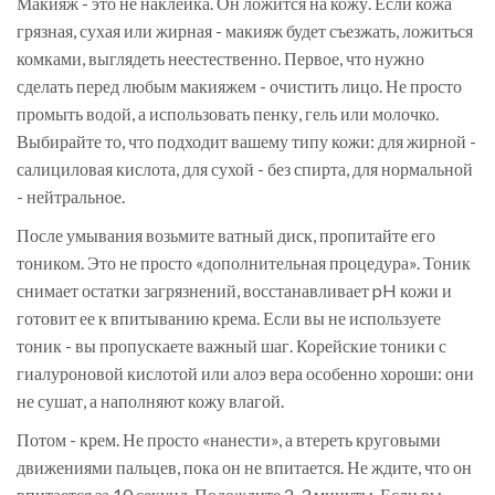
Макияж - это не наклейка. Он ложится на кожу. Если кожа
грязная, сухая или жирная - макияж будет съезжать, ложиться
комками, выглядеть неестественно. Первое, что нужно
сделать перед любым макияжем - очистить лицо. Не просто
промыть водой, а использовать пенку, гель или молочко.
Выбирайте то, что подходит вашему типу кожи: для жирной -
салициловая кислота, для сухой - без спирта, для нормальной
- нейтральное.
После умывания возьмите ватный диск, пропитайте его
тоником. Это не просто «дополнительная процедура». Тоник
снимает остатки загрязнений, восстанавливает pH кожи и
готовит ее к впитыванию крема. Если вы не используете
тоник - вы пропускаете важный шаг. Корейские тоники с
гиалуроновой кислотой или алоэ вера особенно хороши: они
не сушат, а наполняют кожу влагой.
Потом - крем. Не просто «нанести», а втереть круговыми
движениями пальцев, пока он не впитается. Не ждите, что он
впитается за 10 секунд. Подождите 2-3 минуты. Если вы