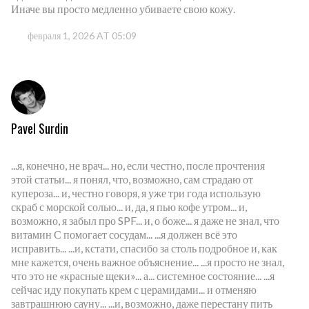
Иначе вы просто медленно убиваете свою кожу.
февраля 1, 2026 AT 05:09
Pavel Surdin
...я, конечно, не врач... но, если честно, после прочтения
этой статьи... я понял, что, возможно, сам страдаю от
купероза... и, честно говоря, я уже три года использую
скраб с морской солью... и, да, я пью кофе утром... и,
возможно, я забыл про SPF... и, о боже... я даже не знал, что
витамин С помогает сосудам... ...я должен всё это
исправить... ...и, кстати, спасибо за столь подробное и, как
мне кажется, очень важное объяснение... ...я просто не знал,
что это не «красные щеки»... а... системное состояние... ...я
сейчас иду покупать крем с церамидами... и отменяю
завтрашнюю сауну... ...и, возможно, даже перестану пить