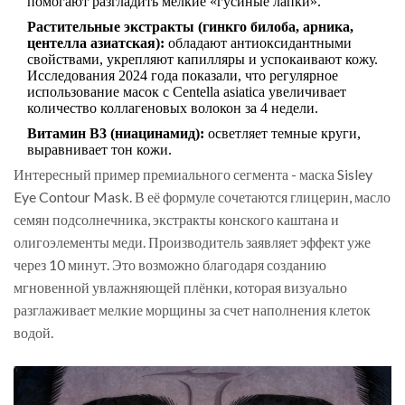
помогают разгладить мелкие «гусиные лапки».
Растительные экстракты (гинкго билоба, арника,
центелла азиатская):
обладают антиоксидантными
свойствами, укрепляют капилляры и успокаивают кожу.
Исследования 2024 года показали, что регулярное
использование масок с Centella asiatica увеличивает
количество коллагеновых волокон за 4 недели.
Витамин B3 (ниацинамид):
осветляет темные круги,
выравнивает тон кожи.
Интересный пример премиального сегмента - маска Sisley
Eye Contour Mask. В её формуле сочетаются глицерин, масло
семян подсолнечника, экстракты конского каштана и
олигоэлементы меди. Производитель заявляет эффект уже
через 10 минут. Это возможно благодаря созданию
мгновенной увлажняющей плёнки, которая визуально
разглаживает мелкие морщины за счет наполнения клеток
водой.