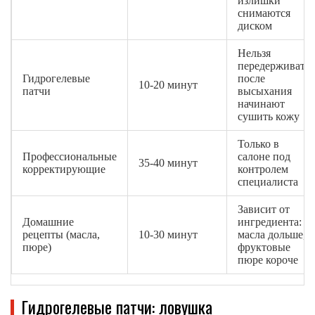
излишки
снимаются
диском
Нельзя
передерживать:
Гидрогелевые
после
10-20 минут
патчи
высыхания
начинают
сушить кожу
Только в
Профессиональные
салоне под
35-40 минут
корректирующие
контролем
специалиста
Зависит от
Домашние
ингредиента:
рецепты (масла,
10-30 минут
масла дольше,
пюре)
фруктовые
пюре короче
Гидрогелевые патчи: ловушка