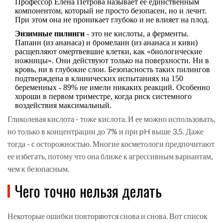
Профессор Елена Петрова называет ее единственным
компонентом, который не просто безопасен, но и лечит.
При этом она не проникает глубоко и не влияет на плод.
Энзимные пилинги
- это не кислоты, а ферменты.
Папаин (из ананаса) и бромелаин (из ананаса и киви)
расщепляют омертвевшие клетки, как «биологические
ножницы». Они действуют только на поверхности. Ни в
кровь, ни в глубокие слои. Безопасность таких пилингов
подтверждена в клинических испытаниях на 150
беременных - 89% не имели никаких реакций. Особенно
хороши в первом триместре, когда риск системного
воздействия максимальный.
Гликолевая кислота - тоже кислота. И ее можно использовать,
но только в концентрации до 7% и при pH выше 3,5. Даже
тогда - с осторожностью. Многие косметологи предпочитают
ее избегать, потому что она ближе к агрессивным вариантам,
чем к безопасным.
Чего точно нельзя делать
Некоторые ошибки повторяются снова и снова. Вот список